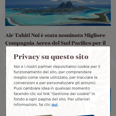
Air Tahiti Nui è stata nominata Migliore
Compagnia Aerea del Sud Pacifico per il
sesto anno consecutivo
Privacy su questo sito
19 Dic 2023
Air Tahiti Nui è onorata di ricevere il titolo
Noi e i nostri partner depositiamo cookie per il
di "Migliore Compagnia Aerea del Sud Pacifico", come
funzionamento del sito, per comprendere
annunciato dalla rivista
Ulteriori informazioni
meglio come viene utilizzato, per tracciare le
conversioni e per personalizzare gli annunci.
Puoi cambiare idea in qualsiasi momento
facendo clic sul link "Gestione dei cookie" in
fondo a ogni pagina del sito. Per ulteriori
informazioni, fai clic
qui
.