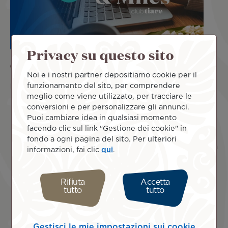
Privacy su questo sito
Come utilizzare la modalità Cash & Miles?
Noi e i nostri partner depositiamo cookie per il
funzionamento del sito, per comprendere
Per utilizzare questo servizio online:
meglio come viene utilizzato, per tracciare le
Seleziona la casella Cash & Miles al momento
della
conversioni e per personalizzare gli annunci.
prenotazione
.
Puoi cambiare idea in qualsiasi momento
Accedi al tuo account Club Tiare
facendo clic sul link "Gestione dei cookie" in
Segui la consueta procedura di prenotazione,
fondo a ogni pagina del sito. Per ulteriori
selezionando la quantità di Miglia da utilizzare nella
informazioni, fai clic
qui
.
pagina di pagamento.
Seleziona dal menu la quantità di Miglia che
desideri spendere e visualizzerai immediatamente
Rifiuta
Accetta
tutto
tutto
l’ammontare del risparmio.
Inserisci i dati della tua carta di credito per il
pagamento del saldo residuo e delle tasse.
Conferma il pagamento.
Gestisci le mie impostazioni sui cookie