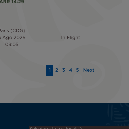
ARR 14:29
Paris (CDG)
6 Ago 2026
In Flight
09:05
1
2
3
4
5
Next