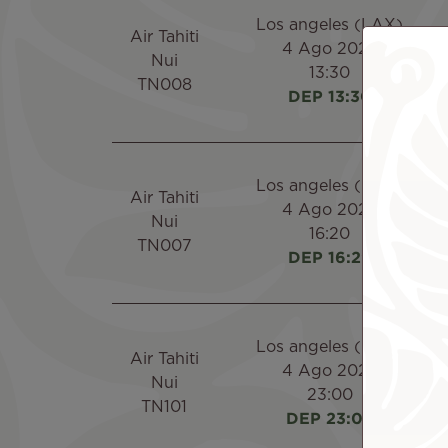
Los angeles (LAX)
Air Tahiti
4 Ago 2026
Nui
13:30
TN008
DEP 13:30
Los angeles (LAX)
Air Tahiti
4 Ago 2026
Nui
16:20
TN007
DEP 16:29
Los angeles (LAX)
Air Tahiti
4 Ago 2026
Nui
23:00
TN101
DEP 23:04