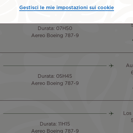
Gestisci le mie impostazioni sui cookie
Los
Durata: 07H50
Aereo Boeing 787-9
Au
Durata: 05H45
Aereo Boeing 787-9
Los
Durata: 11H15
Aereo Boeing 787-9