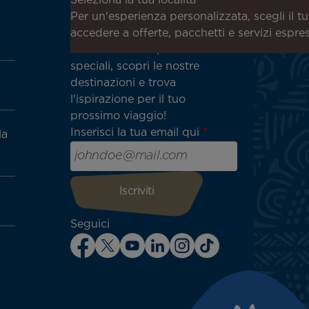
Iscriviti alla nostra newsletter
Seleziona la tua località
per ricevere le ultime notizie!
Per un'esperienza personalizzata, scegli il t
Ricevi per primo tutte le
accedere a offerte, pacchetti e servizi espre
nostre offerte e promozioni
speciali, scopri le nostre
destinazioni e trova
l'ispirazione per il tuo
prossimo viaggio!
Inserisci la tua email qui
la
Seguici