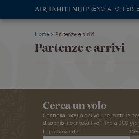
ATN:
PRENOTA
OFFERTE
Main
menu
Vai
block
al
Briciole
Home
Partenze e arrivi
contenuto
Partenze e arrivi
di
principale
pane
Cerca un volo
Controlla l'orario dei voli per tutte le n
disponibili per tutti i voli fino a 360 gi
In partenza da:
Des