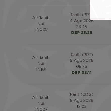
Tahiti (PPT)
Air Tahiti
4 Ago 2026
Nui
23:45
TN008
DEP 23:26
Tahiti (PPT)
Air Tahiti
5 Ago 2026
Nui
08:25
TN101
DEP 08:11
Paris (CDG)
Air Tahiti
5 Ago 2026
Nui
12:05
TN007