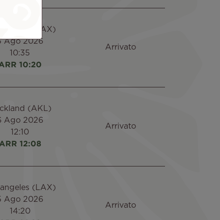
 angeles (LAX)
5 Ago 2026
Arrivato
10:35
ARR 10:20
ckland (AKL)
6 Ago 2026
Arrivato
12:10
ARR 12:08
 angeles (LAX)
5 Ago 2026
Arrivato
14:20