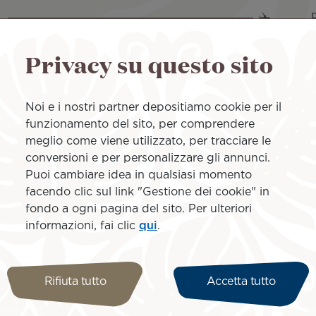
Durata: 10H35
Privacy su questo sito
Aereo Boeing 787-9
Noi e i nostri partner depositiamo cookie per il
funzionamento del sito, per comprendere
meglio come viene utilizzato, per tracciare le
Durata: 08H10
conversioni e per personalizzare gli annunci.
Aereo Boeing 787-9
Puoi cambiare idea in qualsiasi momento
facendo clic sul link "Gestione dei cookie" in
fondo a ogni pagina del sito. Per ulteriori
informazioni, fai clic
qui
.
Durata: 08H10
Rifiuta tutto
Accetta tutto
Aereo Boeing 787-9