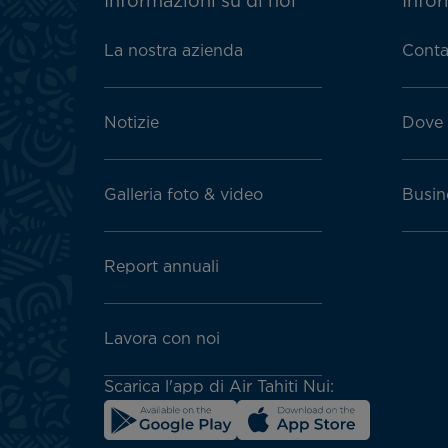
ATN:
Informazioni su di noi
Infor
Footer
menu
La nostra azienda
Conta
block
Notizie
Dove 
Galleria foto & video
Busin
Report annuali
Lavora con noi
Scarica l'app di Air Tahiti Nui: