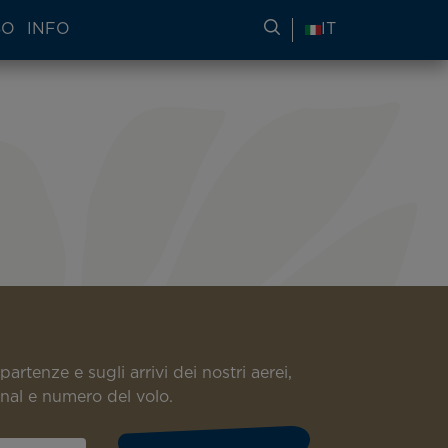
SO
INFO
RICERCA DI INFORMA
IT
partenze e sugli arrivi dei nostri aerei,
minal e numero del volo.