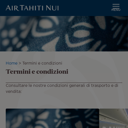
MENU
Vai
al
contenuto
principale
Briciole
Home
Termini e condizioni
Termini e condizioni
di
pane
Consultare le nostre condizioni generali di trasporto e di
vendita: