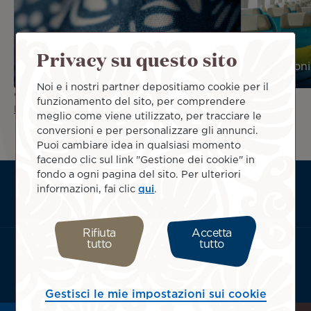
Privacy su questo sito
Condizioni generali di trasporto
Condizioni
Noi e i nostri partner depositiamo cookie per il
Clicca qui per leggere le
Airline Passengers with
funzionamento del sito, per comprendere
Disabilities Bill of Rights.
meglio come viene utilizzato, per tracciare le
conversioni e per personalizzare gli annunci.
Puoi cambiare idea in qualsiasi momento
facendo clic sul link "Gestione dei cookie" in
fondo a ogni pagina del sito. Per ulteriori
ATN:
Informazioni su di noi
informazioni, fai clic
qui
.
Footer
Informazioni utili
menu
Termini e condizioni
block
Rifiuta
Accetta
tutto
tutto
Scarica l'app di Air Tahiti Nui:
Gestisci le mie impostazioni sui cookie
Seleziona la tua località