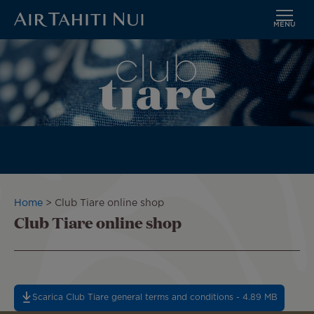
MENU
Vai
Immagine
al
contenuto
principale
Briciole
Home
Club Tiare online shop
Club Tiare online shop
di
pane
Scarica Club Tiare general terms and conditions - 4.89 MB