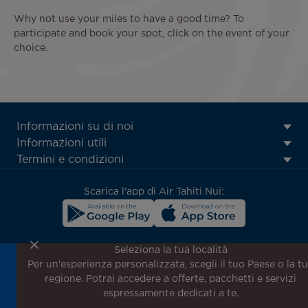
Why not use your miles to have a good time? To
participate and book your spot, click on the event of your
choice.
ATN:
Informazioni su di noi
Footer
Informazioni utili
menu
Termini e condizioni
block
Scarica l'app di Air Tahiti Nui:
Seleziona la tua località
Per un'esperienza personalizzata, scegli il tuo Paese o la t
Iscriviti alla nostra newsletter per ricevere le ultime
regione. Potrai accedere a offerte, pacchetti e servizi
notizie!
espressamente dedicati a te.
Ricevi per primo tutte le nostre offerte e promozioni