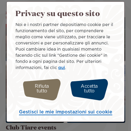
Image
Image
Privacy su questo sito
Noi e i nostri partner depositiamo cookie per il
Gourmet Passport -
funzionamento del sito, per comprendere
meglio come viene utilizzato, per tracciare le
A guide for gourmet,
AOA Polynesian
conversioni e per personalizzare gli annunci.
cultural and leisure
Forests - Outdoor
Puoi cambiare idea in qualsiasi momento
discoveries
Activities
facendo clic sul link "Gestione dei cookie" in
fondo a ogni pagina del sito. Per ulteriori
Image
Image
informazioni, fai clic
qui
.
Rifiuta
Accetta
tutto
tutto
Manava Beach
Hotel Reva Tahiti -
Resort & Spa Moorea
Gestisci le mie impostazioni sui cookie
Accommodation
- Accommodation
Club Tiare events