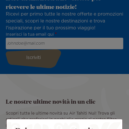
ricevere le ultime notizie!
Ricevi per primo tutte le nostre offerte e promozioni
speciali, scopri le nostre destinazioni e trova
l'ispirazione per il tuo prossimo viaggio!
Inserisci la tua email qui
Le nostre ultime novità in un clic
Scopri tutte le ultime novità su Air Tahiti Nui! Trova gli
articoli che preferisci in pochi clic grazie al nostro filtro
per categorie: