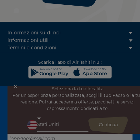
ATN:
Informazioni su di noi
Footer
Informazioni utili
menu
Termini e condizioni
block
Scarica l'app di Air Tahiti Nui:
Seleziona la tua località
Per un'esperienza personalizzata, scegli il tuo Paese o la t
Iscriviti alla nostra newsletter per ricevere le ultime
regione. Potrai accedere a offerte, pacchetti e servizi
notizie!
espressamente dedicati a te.
Ricevi per primo tutte le nostre offerte e promozioni
speciali, scopri le nostre destinazioni e trova l'ispirazione
per il tuo prossimo viaggio!
Inserisci la tua email qui