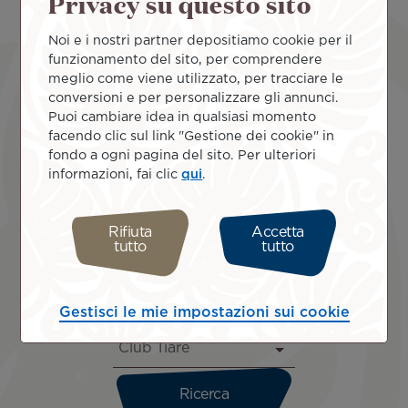
Privacy su questo sito
Comunicati aziendali di Air Tahiti Nui
: leggi le
nostre notizie ufficiali e i comunicati stampa.
Noi e i nostri partner depositiamo cookie per il
Novità Club Tiare
: tieniti informato sulle
funzionamento del sito, per comprendere
promozioni, gli eventi e i giochi organizzati
meglio come viene utilizzato, per tracciare le
nell'ambito del nostro programma fedeltà per i
conversioni e per personalizzare gli annunci.
frequent flyer.
Puoi cambiare idea in qualsiasi momento
Le notizie sugli "ambasciatori
": scopri le ultime
facendo clic sul link "Gestione dei cookie" in
novità su coloro che contribuiscono ogni giorno
fondo a ogni pagina del sito. Per ulteriori
allo spirito della Polinesia Francese, gli
informazioni, fai clic
qui
.
Ambasciatori di Air Tahiti Nui!
Aggiornamenti sugli Eventi
: Scopri gli eventi
imperdibili ne Le Isole di Tahiti e a livello
Rifiuta
Accetta
tutto
tutto
internazionale, e non perdere nessuna occasione
per vivere esperienze uniche insieme ad Air Tahiti
Nui e ai suoi partner!
Gestisci le mie impostazioni sui cookie
Oppure utilizza il seguente filtro