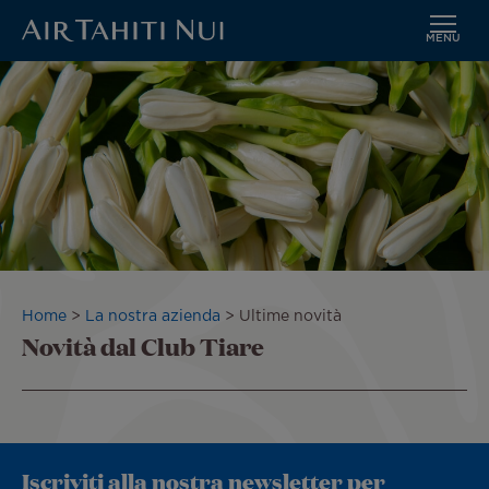
MENU
Vai
al
contenuto
principale
Briciole
Home
La nostra azienda
Ultime novità
Novità dal Club Tiare
di
pane
Iscriviti alla nostra newsletter per