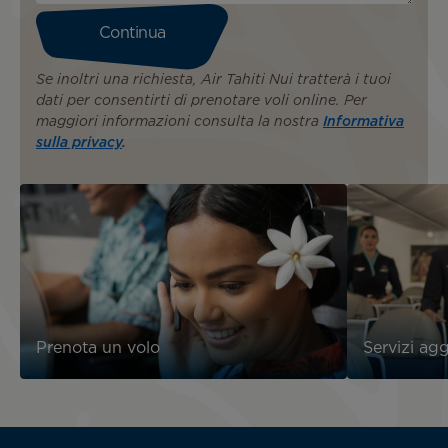
Se inoltri una richiesta, Air Tahiti Nui tratterà i tuoi
dati per consentirti di prenotare voli online. Per
maggiori informazioni consulta la nostra
Informativa
sulla privacy
.
Prenota un volo
Servizi agg