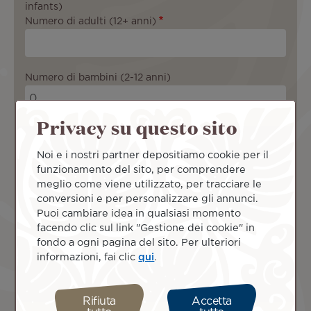
infants)
Numero di adulti (12+ anni)
Numero di bambini (2-12 anni)
Privacy su questo sito
Numero di neonati (-2 anni)
Noi e i nostri partner depositiamo cookie per il
funzionamento del sito, per comprendere
Informazioni di viaggio
meglio come viene utilizzato, per tracciare le
Origine
conversioni e per personalizzare gli annunci.
Puoi cambiare idea in qualsiasi momento
facendo clic sul link "Gestione dei cookie" in
fondo a ogni pagina del sito. Per ulteriori
Destinazione
informazioni, fai clic
qui
.
Rifiuta
Accetta
Classe di viaggio