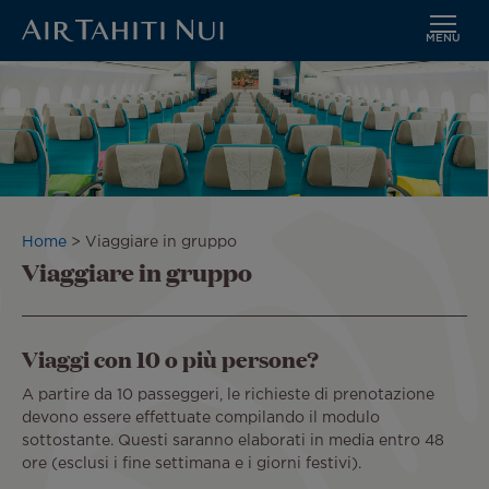
MENU
Vai
Immagine
al
contenuto
principale
Briciole
Home
Viaggiare in gruppo
Viaggiare in gruppo
di
pane
Viaggi con 10 o più persone?
A partire da 10 passeggeri, le richieste di prenotazione
devono essere effettuate compilando il modulo
sottostante. Questi saranno elaborati in media entro 48
ore (esclusi i fine settimana e i giorni festivi).