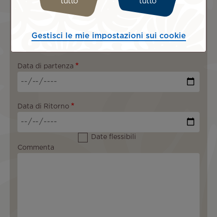
tutto
tutto
L'itinéraire doit contenir au moins 1 vol opéré par Air
Gestisci le mie impostazioni sui cookie
Tahiti Nui.
Andata e ritorno
Solo andata
Data di partenza
Data di Ritorno
Date flessibili
Commenta