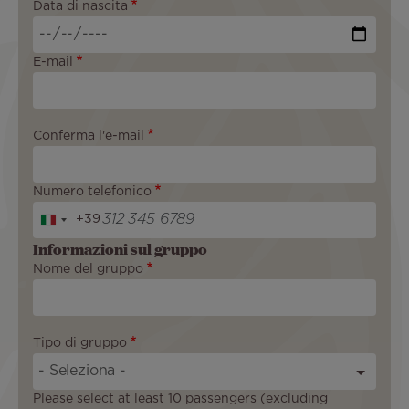
Data di nascita
Data
E-mail
Conferma l'e-mail
Numero telefonico
+39
I
t
Informazioni sul gruppo
a
Nome del gruppo
l
y
+
3
Tipo di gruppo
9
Please select at least 10 passengers (excluding