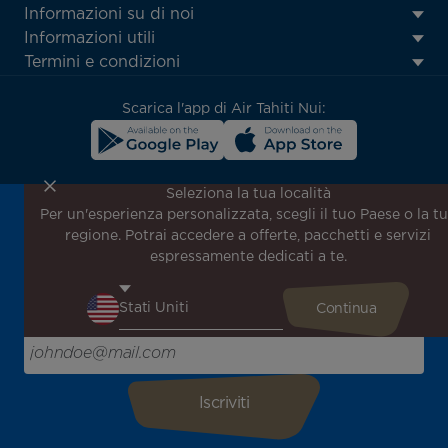
ATN:
Informazioni su di noi
Footer
Informazioni utili
menu
Termini e condizioni
block
Scarica l'app di Air Tahiti Nui:
Seleziona la tua località
Per un'esperienza personalizzata, scegli il tuo Paese o la t
Iscriviti alla nostra newsletter per ricevere le ultime
regione. Potrai accedere a offerte, pacchetti e servizi
notizie!
espressamente dedicati a te.
Ricevi per primo tutte le nostre offerte e promozioni
speciali, scopri le nostre destinazioni e trova l'ispirazione
per il tuo prossimo viaggio!
Inserisci la tua email qui