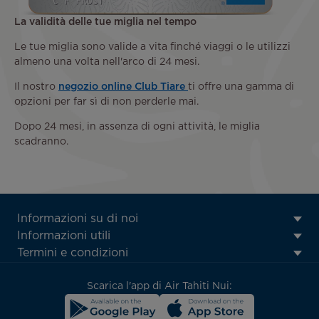
La validità delle tue miglia nel tempo
Le tue miglia sono valide a vita finché viaggi o le utilizzi
almeno una volta nell'arco di 24 mesi.
Il nostro
negozio online Club Tiare
ti offre una gamma di
opzioni per far sì di non perderle mai.
Dopo 24 mesi, in assenza di ogni attività, le miglia
scadranno.
ATN:
Informazioni su di noi
Footer
Informazioni utili
menu
Termini e condizioni
block
Scarica l'app di Air Tahiti Nui: