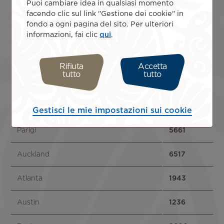
Puoi cambiare idea in qualsiasi momento
Elpaso
714
facendo clic sul link "Gestione dei cookie" in
fondo a ogni pagina del sito. Per ulteriori
informazioni, fai clic
qui
.
New Orleans
1651
Oklahoma City
1184
Rifiuta
Accetta
tutto
tutto
San Antonio
1209
Sacramento
382
Gestisci le mie impostazioni sui cookie
Parigi
5661
Auckland
6517
Atlanta
1943
Austin
1236