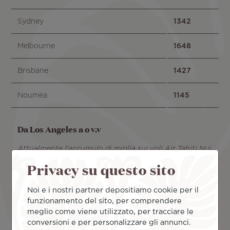
Sydney
1342
Melbourne
1648
Brisbane
1427
Noumea
1145
Da Los Angeles a o v.v
Attualmente l'accumulo di miglia sui voli Air Tahiti Nui
in codeshare con Alaska Airlines non è autorizzato.
Privacy su questo sito
Noi e i nostri partner depositiamo cookie per il
Albuquerque
677
funzionamento del sito, per comprendere
meglio come viene utilizzato, per tracciare le
Austin
1236
conversioni e per personalizzare gli annunci.