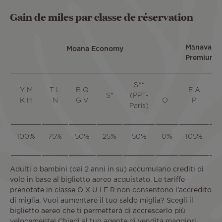
Gain de miles par classe de réservation
Mānava
Moana Economy
Premium
S**
Y M
T L
B Q
E A
S*
(PPT-
K H
N
G V
O
P
Paris)
100%
75%
50%
25%
50%
0%
105%
1
Adulti o bambini (dai 2 anni in su) accumulano crediti di
volo in base al biglietto aereo acquistato. Le tariffe
prenotate in classe O X U I F R non consentono l'accredito
di miglia. Vuoi aumentare il tuo saldo miglia? Scegli il
biglietto aereo che ti permetterà di accrescerlo più
velocemente! Chiedi al tuo agente di vendita maggiori