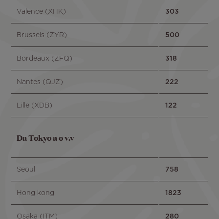
Valence (XHK)
303
Brussels (ZYR)
500
Bordeaux (ZFQ)
318
Nantes (QJZ)
222
Lille (XDB)
122
Da Tokyo a o v.v
Seoul
758
Hong kong
1823
Osaka (ITM)
280