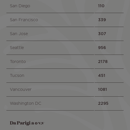
San Diego
110
San Francisco
339
San Jose
307
Seattle
956
Toronto
2178
Tucson
451
Vancouver
1081
Washington DC
2295
Da Parigi a o v.v