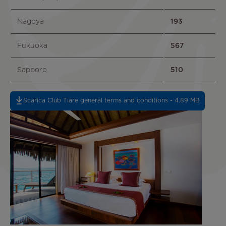
Nagoya
193
Fukuoka
567
Sapporo
510
Scarica Club Tiare general terms and conditions - 4.89 MB