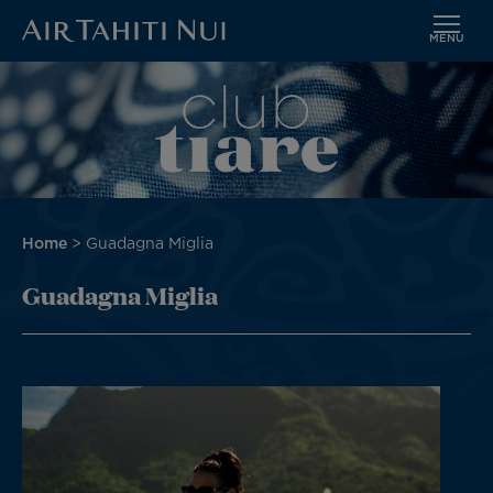
MENU
Vai
Immagine
al
contenuto
principale
Briciole
Home
Guadagna Miglia
di
Guadagna Miglia
pane