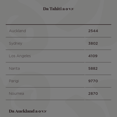
Da Tahiti a o v.v
Auckland
2544
Sydney
3802
Los Angeles
4109
Narita
5882
Parigi
9770
Noumea
2870
Da Auckland a o v.v