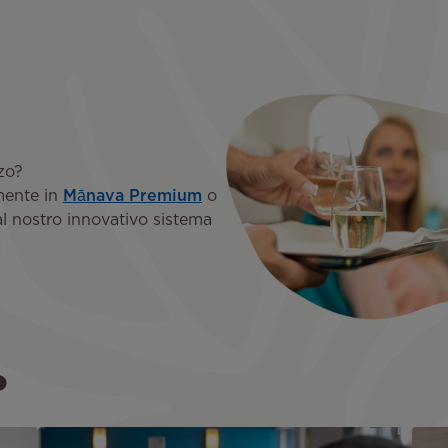
zzo?
mente in
Mānava Premium
o
al nostro innovativo sistema
o