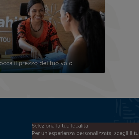
occa il prezzo del tuo volo
Iscriviti alla nostra newsletter
Seleziona la tua località
per ricevere le ultime notizie!
Per un'esperienza personalizzata, scegli il t