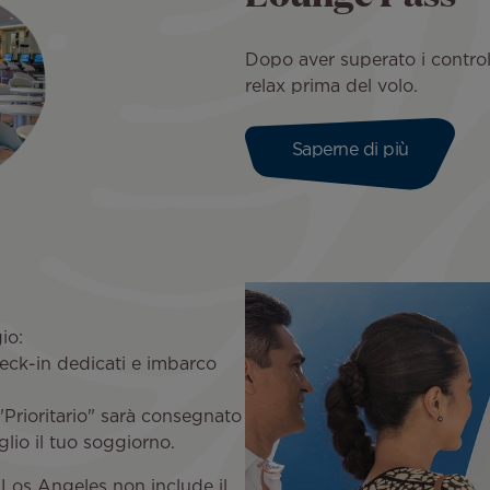
Dopo aver superato i control
relax prima del volo.
Saperne di più
gio:
heck-in dedicati e imbarco
 "Prioritario" sarà consegnato
eglio il tuo soggiorno.
i Los Angeles non include il