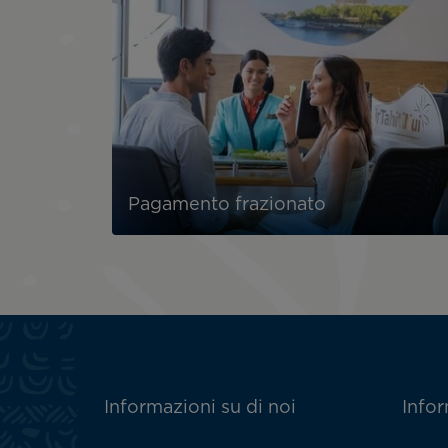
Pagamento frazionato
ATN:
Informazioni su di noi
Infor
Footer