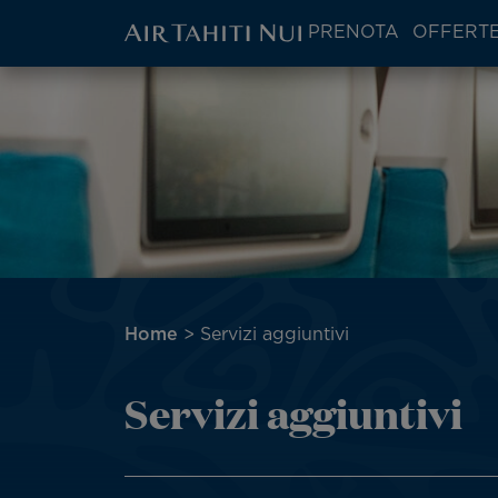
ATN:
PRENOTA
OFFERTE
Main
menu
Vai
block
al
contenuto
principale
Briciole
Home
Servizi aggiuntivi
di
pane
Servizi aggiuntivi