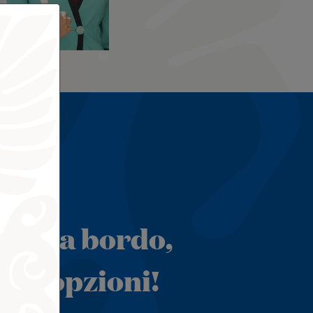
Wi-Fi a bordo,
e le opzioni!