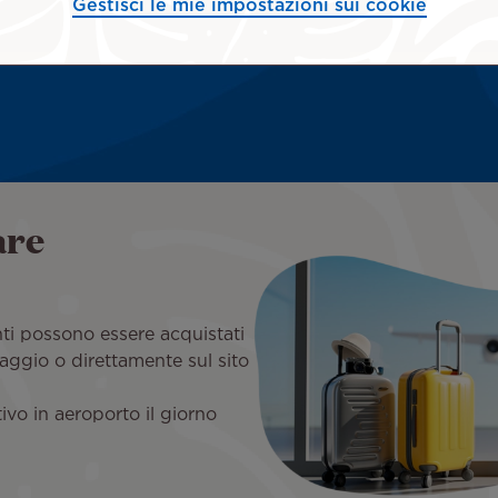
Gestisci le mie impostazioni sui cookie
are
nti possono essere acquistati
iaggio o direttamente sul sito
vo in aeroporto il giorno