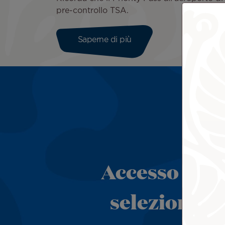
pre-controllo TSA.
Saperne di più
Accesso alla 
selezione de