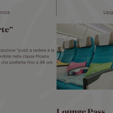
denza
Upgr
rte"
pzione "posti a sedere à la
nibile nella classe Moana
che preferite fino a 48 ore
Lounge Pass