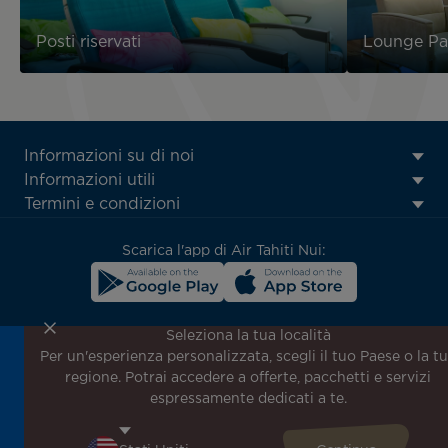
Posti riservati
Lounge Pa
ATN:
Informazioni su di noi
Footer
Informazioni utili
menu
Termini e condizioni
block
Scarica l'app di Air Tahiti Nui:
Seleziona la tua località
Per un'esperienza personalizzata, scegli il tuo Paese o la t
Iscriviti alla nostra newsletter per ricevere le ultime
regione. Potrai accedere a offerte, pacchetti e servizi
notizie!
espressamente dedicati a te.
Ricevi per primo tutte le nostre offerte e promozioni
speciali, scopri le nostre destinazioni e trova l'ispirazione
per il tuo prossimo viaggio!