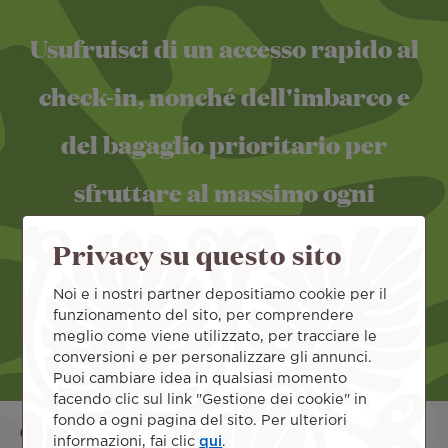
Usufruisci di un accesso rapido al
check-in, nonché dell'imbarco e
del bagaglio prioritario per
sfruttare al massimo ogni
momento del tuo viaggio.
Privacy su questo sito
Noi e i nostri partner depositiamo cookie per il
funzionamento del sito, per comprendere
meglio come viene utilizzato, per tracciare le
conversioni e per personalizzare gli annunci.
Puoi cambiare idea in qualsiasi momento
facendo clic sul link "Gestione dei cookie" in
fondo a ogni pagina del sito. Per ulteriori
Quali sono le tariffe del "Priority Pass"
informazioni, fai clic
qui
.