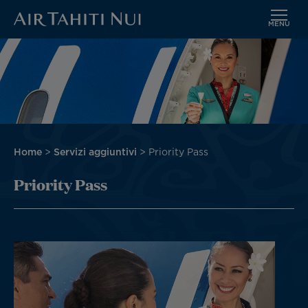
MENU
Vai
Immagine
al
contenuto
principale
Briciole
Home
Servizi aggiuntivi
Priority Pass
di
Priority Pass
pane