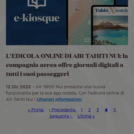
L'EDICOLA ONLINE DI AIR TAHITI NUI: la
compagnia aerea offre giornali digitali a
tutti i suoi passeggeri
12 Dic 2022
Air Tahiti Nui presenta una nuova
funzionalità per la sua app mobile. Con l'edicola online di
Air Tahiti Nui i
Ulteriori informazioni
Prima
« Prima
Pagina
‹ Precedente
Pagina
1
Pagina
2
Pagina
3
Pagina
4
Pagina
5
Pagin
Paginazione
pagina
precedente
Seguente ›
Ultima
Ultima »
attuale
succes
pagina