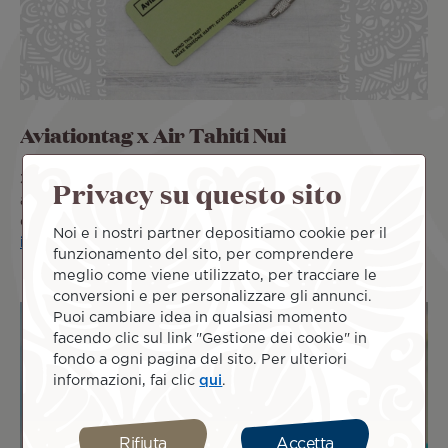
Aviationtag x Air Tahiti Nui
30 Gen 2023
Nel 2023 celebriamo insieme il 25°
Privacy su questo sito
anniversario di Air Tahiti Nui! Per commemorare questa
occasione ti proponiamo di tenere con
Ulteriori
Noi e i nostri partner depositiamo cookie per il
informazioni
funzionamento del sito, per comprendere
meglio come viene utilizzato, per tracciare le
conversioni e per personalizzare gli annunci.
Puoi cambiare idea in qualsiasi momento
facendo clic sul link "Gestione dei cookie" in
fondo a ogni pagina del sito. Per ulteriori
informazioni, fai clic
qui
.
Rifiuta
Accetta