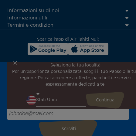
ATN:
Informazioni su di noi
Footer
Informazioni utili
menu
Termini e condizioni
block
Scarica l'app di Air Tahiti Nui:
Seleziona la tua località
Per un'esperienza personalizzata, scegli il tuo Paese o la t
Iscriviti alla nostra newsletter per ricevere le ultime
regione. Potrai accedere a offerte, pacchetti e servizi
notizie!
espressamente dedicati a te.
Ricevi per primo tutte le nostre offerte e promozioni
speciali, scopri le nostre destinazioni e trova l'ispirazione
per il tuo prossimo viaggio!
Inserisci la tua email qui