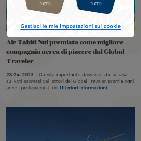
tutto
tutto
Gestisci le mie impostazioni sui cookie
Air Tahiti Nui premiata come migliore
compagnia aerea di piacere dal Global
Traveler
28 Giu 2023
Questa importante classifica, che si basa
sui voti espressi dai lettori del Global Traveler, premia ogni
anno i professionisti del
Ulteriori informazioni