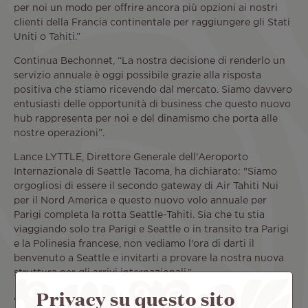
per noi un modo per offrire ancora più opzioni ai nostri
clienti della Francia continentale per raggiungere gli Stati
Uniti o Tahiti.”
Continua Bechonnet, “La nostra decisione di renderlo un
servizio annuale è oggi possibile grazie alla risposta
positiva che stiamo ricevendo dal mercato. Siamo davvero
entusiasti delle opportunità di business che questo nuovo
hub rappresenta per noi e del dinamismo che porta alle
nostre operazioni”.
Lance LYTTLE, Direttore Generale dell'Aeroporto
Internazionale di Seattle Tacoma, ha dichiarato: "Siamo
orgogliosi di essere il secondo gateway di Air Tahiti Nui
per il Nord America e questo nuovo volo annuale per
Parigi completa la rotta Seattle-Tahiti. Sia che tu stia
viaggiando solo tra Parigi e Seattle o in transito tra Parigi
e la Polinesia francese, non vediamo l'ora di darti il
benvenuto a Seattle e invitarti a provare la nostra nuova
struttura per gli arrivi internazionali.”
Privacy su questo sito
A proposito di Air Tahiti Nui