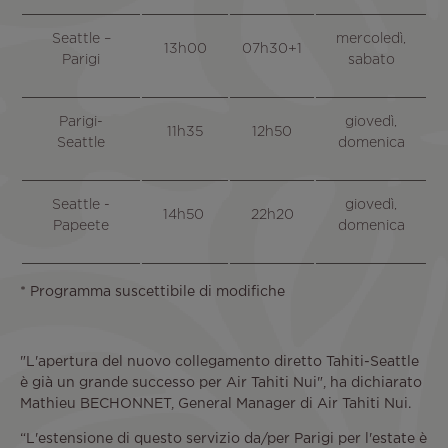
Seattle –
mercoledì,
13h00
07h30+1
Parigi
sabato
Parigi-
giovedì,
11h35
12h50
Seattle
domenica
Seattle -
giovedì,
14h50
22h20
Papeete
domenica
* Programma suscettibile di modifiche
"L'apertura del nuovo collegamento diretto Tahiti-Seattle
è già un grande successo per Air Tahiti Nui", ha dichiarato
Mathieu BECHONNET, General Manager di Air Tahiti Nui.
“L'estensione di questo servizio da/per Parigi per l'estate è