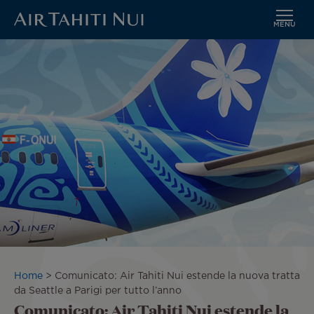
MENU
Vai
Immagine
al
contenuto
principale
Briciole
Home
Comunicato: Air Tahiti Nui estende la nuova tratta
di
da Seattle a Parigi per tutto l’anno
Comunicato: Air Tahiti Nui estende la
pane