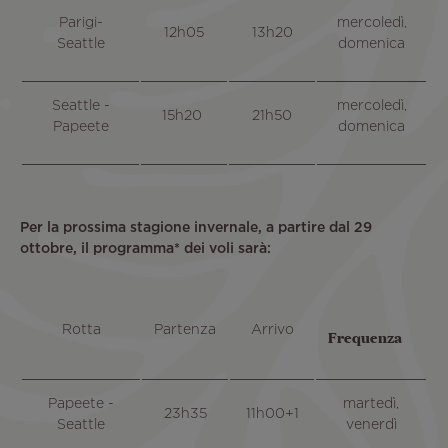
Parigi-
mercoledì,
12h05
13h20
Seattle
domenica
Seattle -
mercoledì,
15h20
21h50
Papeete
domenica
Per la prossima stagione invernale, a partire dal 29
ottobre, il programma* dei voli sarà:
Rotta
Partenza
Arrivo
Frequenza
Papeete -
martedì,
23h35
11h00+1
Seattle
venerdì