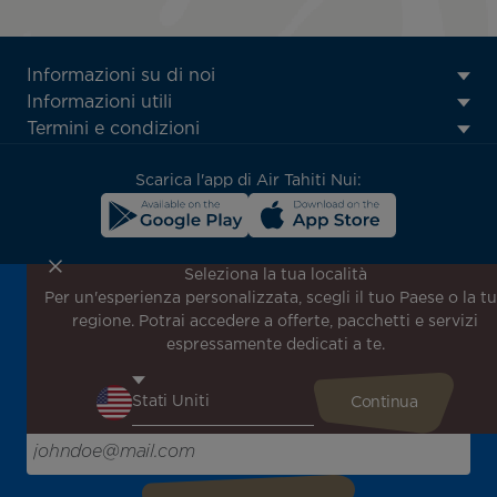
ATN:
Informazioni su di noi
Footer
Informazioni utili
menu
Termini e condizioni
block
Scarica l'app di Air Tahiti Nui:
Seleziona la tua località
Per un'esperienza personalizzata, scegli il tuo Paese o la t
Iscriviti alla nostra newsletter per ricevere le ultime
regione. Potrai accedere a offerte, pacchetti e servizi
notizie!
espressamente dedicati a te.
Ricevi per primo tutte le nostre offerte e promozioni
speciali, scopri le nostre destinazioni e trova l'ispirazione
per il tuo prossimo viaggio!
Inserisci la tua email qui