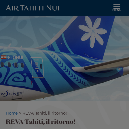
MENU
Vai
Immagine
al
contenuto
principale
Briciole
Home
REVA Tahiti, il ritorno!
REVA Tahiti, il ritorno!
di
pane