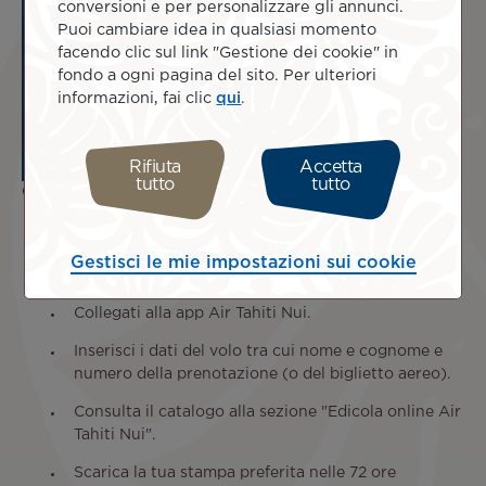
conversioni e per personalizzare gli annunci.
Puoi cambiare idea in qualsiasi momento
facendo clic sul link "Gestione dei cookie" in
fondo a ogni pagina del sito. Per ulteriori
informazioni, fai clic
qui
.
Rifiuta
Accetta
tutto
tutto
Come si accede alla stampa digitale di Air Tahiti Nui?
Scarica o aggiorna la app per dispositivi mobili di
Air Tahiti Nui, disponibile su Google Play o sull'App
Gestisci le mie impostazioni sui cookie
Store, per smartphone o tablet.
Collegati alla app Air Tahiti Nui.
Inserisci i dati del volo tra cui nome e cognome e
numero della prenotazione (o del biglietto aereo).
Consulta il catalogo alla sezione "Edicola online Air
Tahiti Nui".
Scarica la tua stampa preferita nelle 72 ore