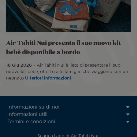
Air Tahiti Nui presenta il suo nuovo kit
bebè disponibile a bordo
18 Giu 2026
Air Tahiti Nui è lieta di presentare il suo
nuovo kit bebè, offerto alle famiglie che viaggiano con un
neonato
Ulteriori informazioni
ATN:
Informazioni su di noi
Footer
Informazioni utili
menu
Termini e condizioni
block
Scarica l'app di Air Tahiti Nui: