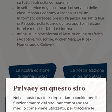
su tutti i voli della compagnia,
In self-service negli scomparti di servizio delle
classi Moana Economy e Moana Premium
In formato cartaceo presso l'agenzia Air Tahiti Nui
di Papeete, nella lounge dell'aeroporto, in alcuni
hotel e musei di Tahiti e Moorea
Infine, sulla piattaforma di lettura online preferita
(Adaptive, Youscribe, Pocket Mag, Le Kiosk
Numérique e Cafeyn).
La nostra edizione
La nostra edizione
di gennaio 2023
di giugno 2023
Privacy su questo sito
Noi e i nostri partner depositiamo cookie per il
funzionamento del sito, per comprendere
meglio come viene utilizzato, per tracciare le