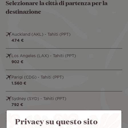
Selezionare la città di partenza per la
destinazione
Auckland (AKL) - Tahiti (PPT)
474 €
Los Angeles (LAX) - Tahiti (PPT)
902 €
Parigi (CDG) - Tahiti (PPT)
1.560 €
Sydney (SYD) - Tahiti (PPT)
792 €
Privacy su questo sito
Tokyo, Narita (NRT) - Tahiti (PPT)
1.182 €