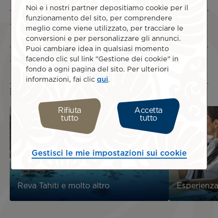
Noi e i nostri partner depositiamo cookie per il
funzionamento del sito, per comprendere
Milano (MIL) - Tahiti (PPT)
meglio come viene utilizzato, per tracciare le
1.774 €
conversioni e per personalizzare gli annunci.
Puoi cambiare idea in qualsiasi momento
facendo clic sul link "Gestione dei cookie" in
Roma (ROM) - Tahiti (PPT)
fondo a ogni pagina del sito. Per ulteriori
1.781 €
informazioni, fai clic
qui
.
Per saperne di più...
Rifiuta
Accetta
tutto
tutto
Gestisci le mie impostazioni sui cookie
Reva Tahiti e molto altro
Esperienza