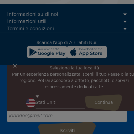
ATN:
Informazioni su di noi
Footer
Informazioni utili
menu
Termini e condizioni
block
Scarica l'app di Air Tahiti Nui:
Seleziona la tua località
Per un'esperienza personalizzata, scegli il tuo Paese o la t
Iscriviti alla nostra newsletter per ricevere le ultime
regione. Potrai accedere a offerte, pacchetti e servizi
notizie!
espressamente dedicati a te.
Ricevi per primo tutte le nostre offerte e promozioni
speciali, scopri le nostre destinazioni e trova l'ispirazione
per il tuo prossimo viaggio!
Inserisci la tua email qui