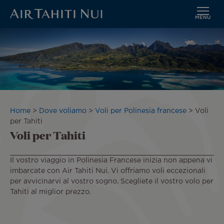
MENU
Vai
Immagine
al
contenuto
principale
Briciole
Home
Dove voliamo
Voli per Polinesia francese
Voli
di
per Tahiti
Voli per Tahiti
pane
Il vostro viaggio in Polinesia Francese inizia non appena vi
imbarcate con Air Tahiti Nui. Vi offriamo voli eccezionali
per avvicinarvi al vostro sogno. Scegliete il vostro volo per
Tahiti al miglior prezzo.