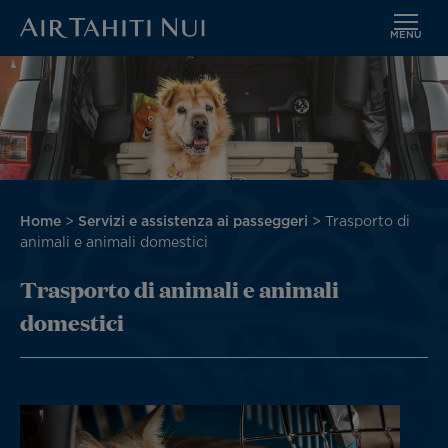
MENU
Vai
al
contenuto
principale
Briciole
Home
Servizi e assistenza ai passeggeri
Trasporto di
di
animali e animali domestici
pane
Trasporto di animali e animali
domestici