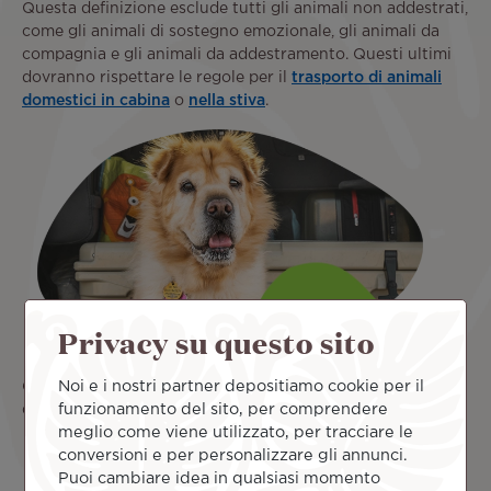
Questa definizione esclude tutti gli animali non addestrati,
come gli animali di sostegno emozionale, gli animali da
compagnia e gli animali da addestramento. Questi ultimi
dovranno rispettare le regole per il
trasporto di animali
domestici in cabina
o
nella stiva
.
Privacy su questo sito
Noi e i nostri partner depositiamo cookie per il
Gli animali da assistenza aiutano a soddisfare le esigenze
funzionamento del sito, per comprendere
quotidiane di persone che soffrono, ad esempio, di:
meglio come viene utilizzato, per tracciare le
Agorafobia;
conversioni e per personalizzare gli annunci.
Autismo;
Puoi cambiare idea in qualsiasi momento