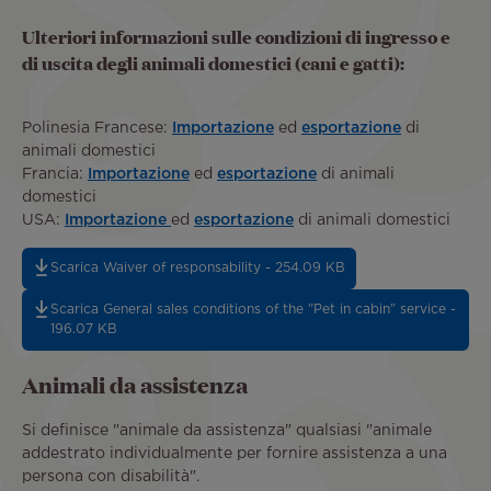
Ulteriori informazioni sulle condizioni di ingresso e
di uscita degli animali domestici (cani e gatti):
Polinesia Francese:
Importazione
ed
esportazione
di
animali domestici
Francia:
Importazione
ed
esportazione
di animali
domestici
USA:
Importazione
ed
esportazione
di animali domestici
Scarica Waiver of responsability - 254.09 KB
Scarica General sales conditions of the "Pet in cabin" service -
196.07 KB
Animali da assistenza
Si definisce "animale da assistenza" qualsiasi "animale
addestrato individualmente per fornire assistenza a una
persona con disabilità".