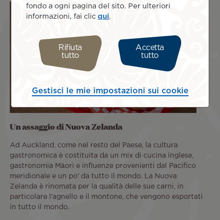
fondo a ogni pagina del sito. Per ulteriori
informazioni, fai clic
qui
.
Rifiuta
Accetta
tutto
tutto
Gestisci le mie impostazioni sui cookie
Un assaggio di Nuova Zelanda
Ad Auckland, come nel resto del Paese, la cultura
gastronomica è costituita da un mix di cucina inglese,
gastronomia Māori e influenze provenienti dal Pacifico
meridionale e un po' da tutto il mondo. La Nuova
Zelanda è rinomata per la qualità delle sue carni, in
particolare l'agnello e il montone, che vengono esportati
in tutto il mondo.