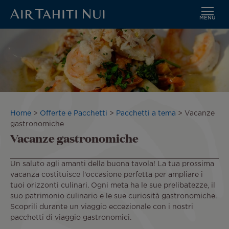
MENU
Vai
al
contenuto
principale
Briciole
Home
Offerte e Pacchetti
Pacchetti a tema
Vacanze
di
gastronomiche
Vacanze gastronomiche
pane
Un saluto agli amanti della buona tavola! La tua prossima
vacanza costituisce l'occasione perfetta per ampliare i
tuoi orizzonti culinari. Ogni meta ha le sue prelibatezze, il
suo patrimonio culinario e le sue curiosità gastronomiche.
Scoprili durante un viaggio eccezionale con i nostri
pacchetti di viaggio gastronomici.