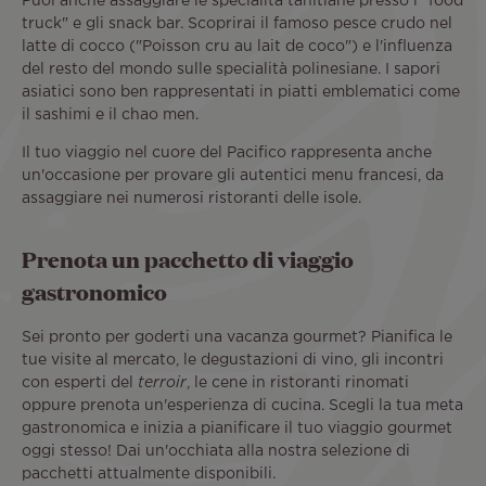
Puoi anche assaggiare le specialità tahitiane presso i "food
truck" e gli snack bar. Scoprirai il famoso pesce crudo nel
latte di cocco ("Poisson cru au lait de coco") e l'influenza
del resto del mondo sulle specialità polinesiane. I sapori
asiatici sono ben rappresentati in piatti emblematici come
il sashimi e il chao men.
Il tuo viaggio nel cuore del Pacifico rappresenta anche
un'occasione per provare gli autentici menu francesi, da
assaggiare nei numerosi ristoranti delle isole.
Prenota un pacchetto di viaggio
gastronomico
Sei pronto per goderti una vacanza gourmet? Pianifica le
tue visite al mercato, le degustazioni di vino, gli incontri
con esperti del
terroir
, le cene in ristoranti rinomati
oppure prenota un'esperienza di cucina. Scegli la tua meta
gastronomica e inizia a pianificare il tuo viaggio gourmet
oggi stesso! Dai un'occhiata alla nostra selezione di
pacchetti attualmente disponibili.