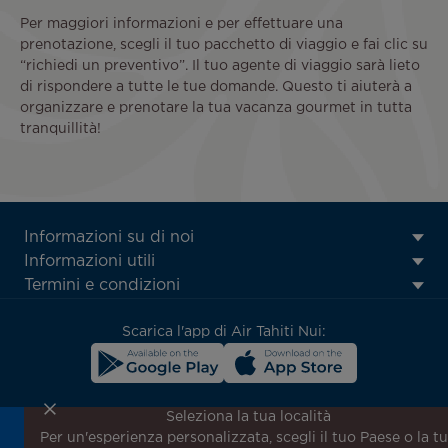
Per maggiori informazioni e per effettuare una
prenotazione, scegli il tuo pacchetto di viaggio e fai clic su
“richiedi un preventivo”. Il tuo agente di viaggio sarà lieto
di rispondere a tutte le tue domande. Questo ti aiuterà a
organizzare e prenotare la tua vacanza gourmet in tutta
tranquillità!
ATN:
Informazioni su di noi
Footer
Informazioni utili
menu
Termini e condizioni
block
Scarica l'app di Air Tahiti Nui:
Seleziona la tua località
Per un'esperienza personalizzata, scegli il tuo Paese o la t
Iscriviti alla nostra newsletter per ricevere le ultime