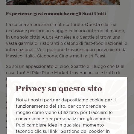
Esperienze gastronomiche negli Stati Uniti
La cucina americana è multiculturale. Questa è la tua
occasione per fare un viaggio culinario intorno al mondo,
in una sola città! A Los Angeles e a Seattle si trova una
vasta gamma di ristoranti e catene di fast-food nazionali e
internazionali. Vi si possono trovare sapori provenienti da
Messico, Italia, Giappone, Cina e molti altri Paesi.
Se sei un appassionato di cibo, Seattle è il luogo che fa al
caso tuo! Al Pike Place Market troverai pesce e frutti di
mare in abbondanza, oltre a una cucina creativa nei
Privacy su questo sito
numerosi ristoranti della città.
Seattle trae ispirazione dai piatti tipici di altre culture o da
Noi e i nostri partner depositiamo cookie per il
quelli provenienti da ogni angolo degli Stati Uniti,
funzionamento del sito, per comprendere
trasformandoli in specialità locali. Ad esempio, non puoi
meglio come viene utilizzato, per tracciare le
perderti il Teriyaki “stile Seattle”, così come il "cream
conversioni e per personalizzare gli annunci.
cheese hot dog", emblema della cultura del cibo da strada
Puoi cambiare idea in qualsiasi momento
di Seattle.
facendo clic sul link "Gestione dei cookie" in