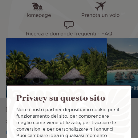
Homepage
Prenota un volo
Ricerca e domande frequenti - FAQ
Offerte e Pacchetti
Reva Tahiti
Privacy su questo sito
I voli più richiesti
Noi e i nostri partner depositiamo cookie per il
funzionamento del sito, per comprendere
Scopri le tratte aeree più popolari di Air Tahiti Nui.
meglio come viene utilizzato, per tracciare le
conversioni e per personalizzare gli annunci.
Roma Tahiti
Milano Tahiti
Puoi cambiare idea in qualsiasi momento