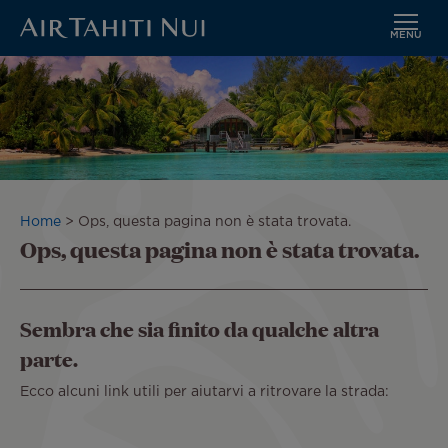
MENU
Vai
al
contenuto
principale
Briciole
Home
Ops, questa pagina non è stata trovata.
Ops, questa pagina non è stata trovata.
di
pane
Sembra che sia finito da qualche altra
parte.
Ecco alcuni link utili per aiutarvi a ritrovare la strada: