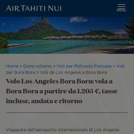
MENU
Vai
Immagine
al
contenuto
principale
Briciole
Home
Dove voliamo
Voli per Polinesia francese
Voli
di
per Bora Bora
Voli da Los Angeles a Bora Bora
Volo Los Angeles Bora Bora: vola a
pane
Bora Bora a partire da 1.205 €, tasse
incluse, andata e ritorno
Viaggiate dall’aeroporto internazionale di Los Angeles