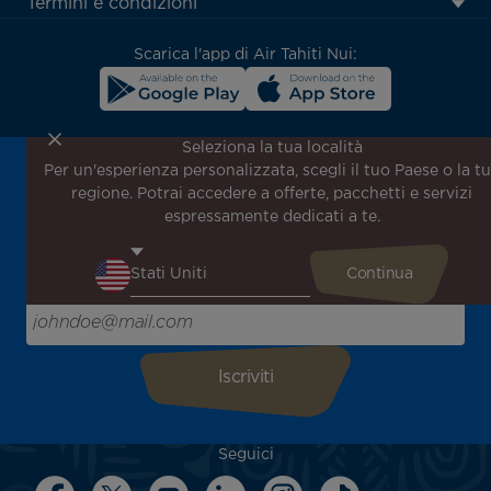
Termini e condizioni
block
Scarica l'app di Air Tahiti Nui:
Seleziona la tua località
Per un'esperienza personalizzata, scegli il tuo Paese o la t
Iscriviti alla nostra newsletter per ricevere le ultime
regione. Potrai accedere a offerte, pacchetti e servizi
notizie!
espressamente dedicati a te.
Ricevi per primo tutte le nostre offerte e promozioni
speciali, scopri le nostre destinazioni e trova l'ispirazione
per il tuo prossimo viaggio!
Inserisci la tua email qui
Seguici