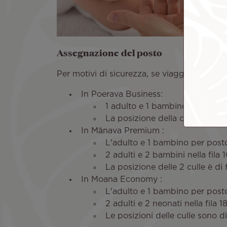
Assegnazione del posto
Per motivi di sicurezza, se viaggi con due n
In Poerava Business:
1 adulto e 1 bambino per blocc
La posizione della culla è di fr
In Mānava Premium :
L'adulto e 1 bambino per pos
2 adulti e 2 bambini nella fila
La posizione delle 2 culle è di 
In Moana Economy :
L'adulto e 1 bambino per pos
2 adulti e 2 neonati nella fila
Le posizioni delle culle sono di