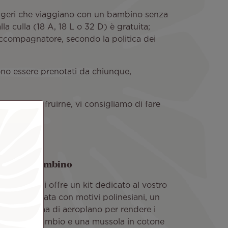
sseggeri che viaggiano con un bambino senza
a culla (18 A, 18 L o 32 D) è gratuita;
accompagnatore, secondo la politica dei
sono essere prenotati da chiunque,
iderate usufruirne, vi consigliamo di fare
mfort del bambino
Air Tahiti Nui offre un kit dedicato al vostro
tote decorata con motivi polinesiani, un
hiaio a forma di aeroplano per rendere i
nolino di ricambio e una mussola in cotone