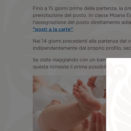
Fino a 15 giorni prima della partenza, la 
prenotazione del posto. In classe Moana Eco
l'assegnazione del posto direttamente adi
"posti a la carte"
.
Nei 14 giorni precedenti alla partenza del 
indipendentemente dal proprio profilo, seco
Se state viaggiando con un bambino che rispe
questa richiesta il prima possibile, preferi