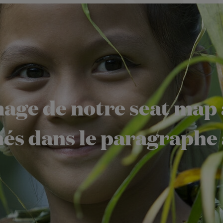
age de notre seat map a
és dans le paragraphe 