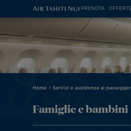
ATN:
PRENOTA
OFFERTE
Main
menu
Vai
Immagine
block
al
contenuto
principale
Briciole
Home
Servizi e assistenza ai passegger
di
pane
Famiglie e bambini