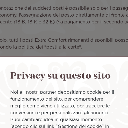
prenotazione dei suddetti posti è possibile solo per i pa
nomy, l'assegnazione del posto direttamente di fronte all
acente (18 B, 18 K e 32 E) è a pagamento per il secondo 
volo, tutti i posti Extra Comfort rimanenti disponibili pos
ndo la politica dei "posti a la carte".
tta le caratteristiche strutturali delle culle fornite e des
bilmente durante la prenotazione.
Privacy su questo sito
Un kit gratuito per il co
Noi e i nostri partner depositiamo cookie per il
funzionamento del sito, per comprendere
In tutte le classi di viaggio, 
meglio come viene utilizzato, per tracciare le
bambino. Include: una borsa 
conversioni e per personalizzare gli annunci.
bavaglino illustrato, un cucc
Puoi cambiare idea in qualsiasi momento
pasti più divertenti, un pan
facendo clic sul link "Gestione dei cookie" in