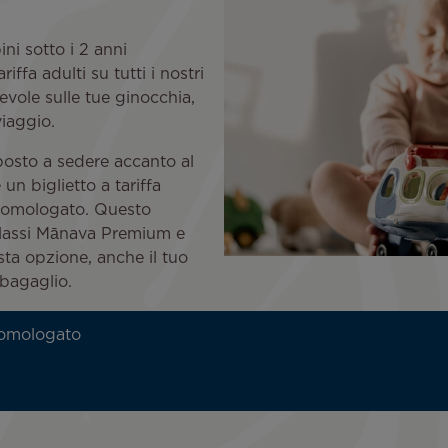
ni sotto i 2 anni
ffa adulti su tutti i nostri
vole sulle tue ginocchia,
viaggio.
posto a sedere accanto al
un biglietto a tariffa
o omologato. Questo
classi Mānava Premium e
ta opzione, anche il tuo
bagaglio.
 omologato