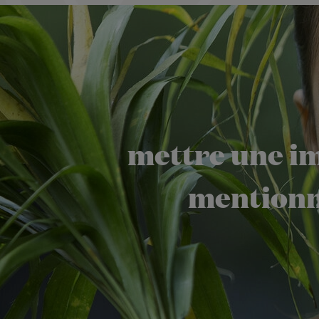
mettre une im
mentionn