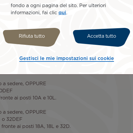
con
Tohorā
, la simpatica ba
fondo a ogni pagina del sito. Per ulteriori
informazioni, fai clic
qui
.
Rifiuta tutto
Accetta tutto
eonati, ti consigliamo di occupare i seguenti posti:
Gestisci le mie impostazioni sui cookie
o di posti
onte al posto 1A.
to a sedere, OPPURE
 10DEF
fronte ai posti 10A e 10L.
to a sedere, OPPURE
 18 o 32DEF
 fronte ai posti 18A, 18L e 32D.