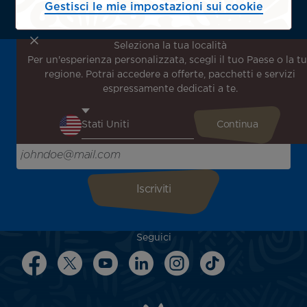
Gestisci le mie impostazioni sui cookie
Seleziona la tua località
Per un'esperienza personalizzata, scegli il tuo Paese o la t
Iscriviti alla nostra newsletter per ricevere le ultime
regione. Potrai accedere a offerte, pacchetti e servizi
notizie!
espressamente dedicati a te.
Ricevi per primo tutte le nostre offerte e promozioni
speciali, scopri le nostre destinazioni e trova l'ispirazione
per il tuo prossimo viaggio!
Inserisci la tua email qui
Seguici