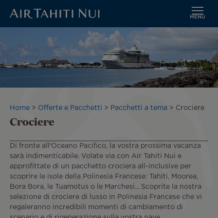
MENU
Vai
al
contenuto
principale
Briciole
Home
Offerte e Pacchetti
Pacchetti a tema
Crociere
Crociere
di
pane
Di fronte all'Oceano Pacifico, la vostra prossima vacanza
sarà indimenticabile. Volate via con Air Tahiti Nui e
approfittate di un pacchetto crociera all-inclusive per
scoprire le isole della Polinesia Francese: Tahiti, Moorea,
Bora Bora, le Tuamotus o le Marchesi... Scoprite la nostra
selezione di crociere di lusso in Polinesia Francese che vi
regaleranno incredibili momenti di cambiamento di
scenario e di rigenerazione sulla vostra nave.