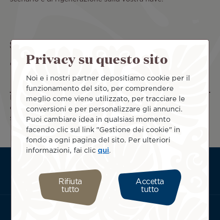
Scegliete la vacanza dei vostri sogni
Privacy su questo sito
Guarda le nostre migliori offerte:
Noi e i nostri partner depositiamo cookie per il
Filtri
funzionamento del sito, per comprendere
Non c'è nessuna offerta
meglio come viene utilizzato, per tracciare le
corrispondente alla tua
conversioni e per personalizzare gli annunci.
selezione.
Puoi cambiare idea in qualsiasi momento
facendo clic sul link "Gestione dei cookie" in
fondo a ogni pagina del sito. Per ulteriori
informazioni, fai clic
qui
.
ATN:
Informazioni su di noi
Footer
Informazioni utili
Rifiuta
Accetta
menu
Termini e condizioni
tutto
tutto
block
Scarica l'app di Air Tahiti Nui: