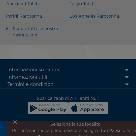
Auckland Tahiti
Tokyo Tahiti
Parigi Rarotonga
Los Angeles Rarotonga
Scopri tutte le nostre
destinazioni
ATN:
Informazioni su di noi
Footer
Informazioni utili
menu
Termini e condizioni
block
Scarica l'app di Air Tahiti Nui:
Seleziona la tua località
Per un'esperienza personalizzata, scegli il tuo Paese o la t
Iscriviti alla nostra newsletter per ricevere le ultime