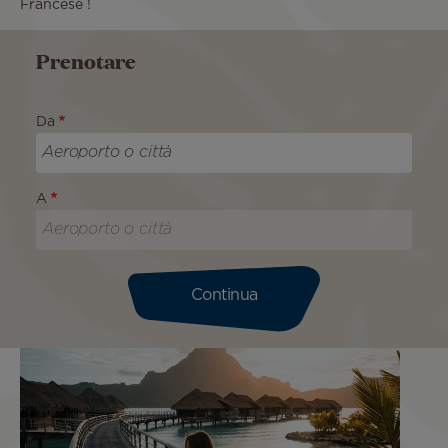
Francese !
Prenotare
Da
A
Continua