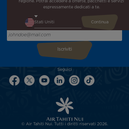
regione. Potrai accedere a offerte, pacchetti e servizi
notizie!
espressamente dedicati a te.
Ricevi per primo tutte le nostre offerte e promozioni
speciali, scopri le nostre destinazioni e trova l'ispirazione
per il tuo prossimo viaggio!
Inserisci la tua email qui
Seguici
© Air Tahiti Nui. Tutti i diritti riservati 2026.