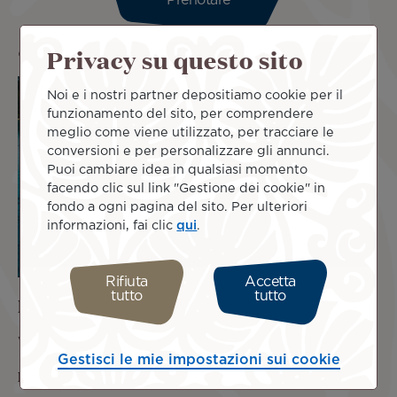
Prenotare
Privacy su questo sito
Copyright : Filip Kulisev
Noi e i nostri partner depositiamo cookie per il
funzionamento del sito, per comprendere
meglio come viene utilizzato, per tracciare le
conversioni e per personalizzare gli annunci.
Puoi cambiare idea in qualsiasi momento
facendo clic sul link "Gestione dei cookie" in
fondo a ogni pagina del sito. Per ulteriori
informazioni, fai clic
qui
.
Rifiuta
Accetta
tutto
tutto
Parigi - Tahiti
Vola dalla "ville lumière" a Tahiti via Los Angeles.
Gestisci le mie impostazioni sui cookie
Da € 1559* andata e ritorno