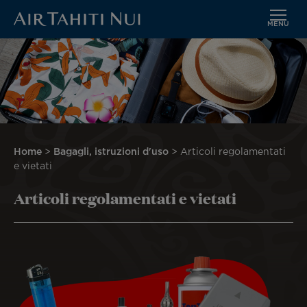
MENU
Vai
Immagine
al
contenuto
principale
Briciole
Home
Bagagli, istruzioni d'uso
Articoli regolamentati
di
e vietati
pane
Articoli regolamentati e vietati