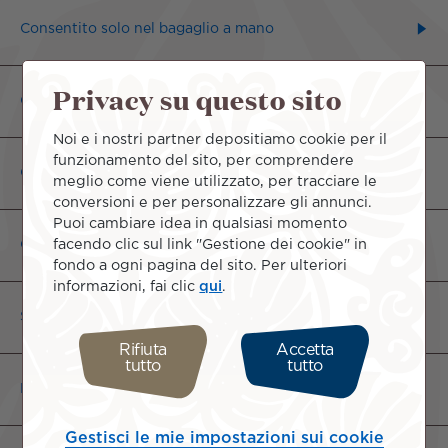
Consentito solo nel bagaglio a mano
Privacy su questo sito
Consentito solo nel bagaglio da stiva
Noi e i nostri partner depositiamo cookie per il
funzionamento del sito, per comprendere
Consentito nel bagaglio a mano e nel bagaglio da stiva
meglio come viene utilizzato, per tracciare le
conversioni e per personalizzare gli annunci.
Puoi cambiare idea in qualsiasi momento
facendo clic sul link "Gestione dei cookie" in
Consentito solo sulla persona
fondo a ogni pagina del sito. Per ulteriori
informazioni, fai clic
qui
.
Severamente vietato nel bagaglio
Rifiuta
Accetta
tutto
tutto
Liquidi, paste, gel, aerosol e polveri
Gestisci le mie impostazioni sui cookie