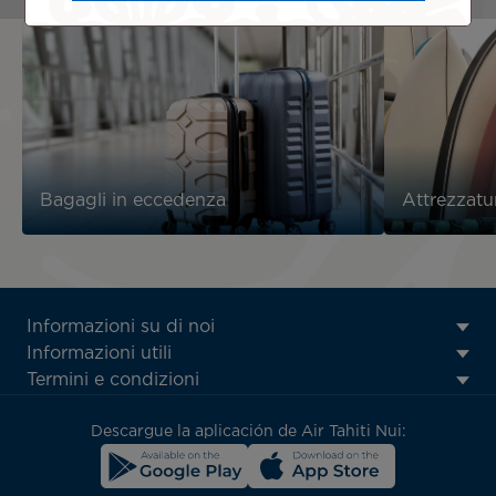
Bagagli in eccedenza
Attrezzatu
ATN:
Informazioni su di noi
Footer
Informazioni utili
menu
Termini e condizioni
block
Descargue la aplicación de Air Tahiti Nui: