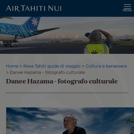
MENU
Vai
al
contenuto
principale
Briciole
Home
Reva Tahiti guide di viaggio
Cultura e benessere
di
Danee Hazama - fotografo culturale
Danee Hazama - fotografo culturale
pane