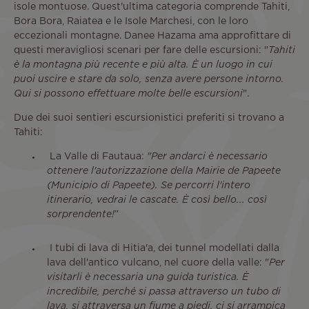
isole montuose. Quest'ultima categoria comprende Tahiti,
Bora Bora, Raiatea e le Isole Marchesi, con le loro
eccezionali montagne. Danee Hazama ama approfittare di
questi meravigliosi scenari per fare delle escursioni: "
Tahiti
è la montagna più recente e più alta. È un luogo in cui
puoi uscire e stare da solo, senza avere persone intorno.
Qui si possono effettuare molte belle escursioni
".
Due dei suoi sentieri escursionistici preferiti si trovano a
Tahiti:
La Valle di Fautaua:
"Per andarci è necessario
ottenere l'autorizzazione della Mairie de Papeete
(Municipio di Papeete). Se percorri l'intero
itinerario, vedrai le cascate. È così bello... così
sorprendente!
”
I tubi di lava di Hitia'a, dei tunnel modellati dalla
lava dell'antico vulcano, nel cuore della valle: "
Per
visitarli è necessaria una guida turistica. È
incredibile, perché si passa attraverso un tubo di
lava, si attraversa un fiume a piedi, ci si arrampica