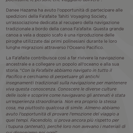
pochissime le persone che viaggiano davvero".
Danee Hazama ha avuto l'opportunità di partecipare alle
spedizioni della Fa'afaite Tahiti Voyaging Society,
un'associazione dedicata al recupero della navigazione
tradizionale a bordo della canoa Fa'afaite. Questa grande
canoa a vela a doppio scafo è una riproduzione delle
piroghe utilizzate dai primi polinesiani durante le loro
lunghe migrazioni attraverso l'Oceano Pacifico.
La Fa'afaite contribuisce così a far rivivere la navigazione
ancestrale e a collegare un popolo all'oceano e alla sua
storia. "
Con la Fa'afaite abbiamo navigato in tutto il
Pacifico e cerchiamo di perpetuare gli antichi
insegnamenti tradizionali sulla navigazione per mantenere
viva questa conoscenza. Conoscere le diverse culture
delle isole e scoprire come navigavano gli antenati è stata
un'esperienza straordinaria. Non era proprio la stessa
cosa, ma piuttosto qualcosa di simile. Almeno abbiamo
avuto l'opportunità di provare l'emozione del viaggio a
quei tempi. Facendolo, si prova ancora più rispetto per
i
tupuna
(antenati), perché loro non avevano i materiali di
".