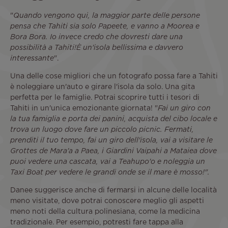
"
Quando vengono qui, la maggior parte delle persone
pensa che Tahiti sia solo Papeete, e vanno a Moorea e
Bora Bora. Io invece credo che dovresti dare una
possibilità a Tahiti!È un'isola bellissima e davvero
interessante
".
Una delle cose migliori che un fotografo possa fare a Tahiti
è noleggiare un'auto e girare l'isola da solo. Una gita
perfetta per le famiglie. Potrai scoprire tutti i tesori di
Tahiti in un'unica emozionante giornata! "
Fai un giro con
la tua famiglia e porta dei panini, acquista del cibo locale e
trova un luogo dove fare un piccolo picnic. Fermati,
prenditi il tuo tempo, fai un giro dell'isola, vai a visitare le
Grottes de Mara'a a Paea, i Giardini Vaipahi a Mataiea dove
puoi vedere una cascata, vai a Teahupo'o e noleggia un
Taxi Boat per vedere le grandi onde se il mare è mosso!".
Danee suggerisce anche di fermarsi in alcune delle località
meno visitate, dove potrai conoscere meglio gli aspetti
meno noti della cultura polinesiana, come la medicina
tradizionale. Per esempio, potresti fare tappa alla