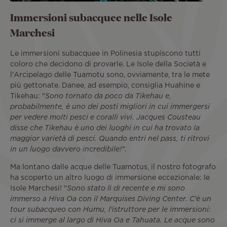
Immersioni subacquee nelle Isole
Marchesi
Le immersioni subacquee in Polinesia stupiscono tutti
coloro che decidono di provarle. Le Isole della Società e
l'Arcipelago delle Tuamotu sono, ovviamente, tra le mete
più gettonate. Danee, ad esempio, consiglia Huahine e
Tikehau: "
Sono tornato da poco da Tikehau e,
probabilmente, è uno dei posti migliori in cui immergersi
per vedere molti pesci e coralli vivi. Jacques Cousteau
disse che Tikehau è uno dei luoghi in cui ha trovato la
maggior varietà di pesci. Quando entri nel pass, ti ritrovi
in un luogo davvero incredibile!"
.
Ma lontano dalle acque delle Tuamotus, il nostro fotografo
ha scoperto un altro luogo di immersione eccezionale: le
Isole Marchesi! "
Sono stato lì di recente e mi sono
immerso a Hiva Oa con il Marquises Diving Center. C'è un
tour subacqueo con Humu, l'istruttore per le immersioni:
ci si immerge al largo di Hiva Oa e Tahuata. Le acque sono