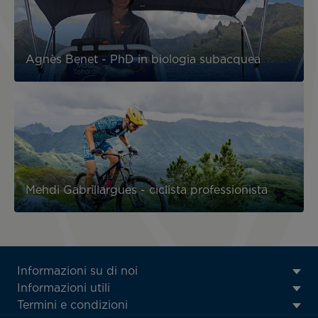
Agnès Benet - PhD in biologia subacquea
Mehdi Gabrillargues - ciclista professionista
ATN:
Informazioni su di noi
Footer
Informazioni utili
menu
Termini e condizioni
block