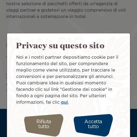
nostra selezione di pacchetti offerti da un'agenzia di
viaggi partner e godetevi un viaggio comprensivo di voli
internazionali e sistemazione in hotel.
Privacy su questo sito
Scegliete la vacanza dei vostri sogni
Noi e i nostri partner depositiamo cookie per il
Guarda le nostre migliori offerte:
funzionamento del sito, per comprendere
Filtri
meglio come viene utilizzato, per tracciare le
conversioni e per personalizzare gli annunci.
Non c'è nessuna offerta
Puoi cambiare idea in qualsiasi momento
corrispondente alla tua
facendo clic sul link "Gestione dei cookie" in
selezione.
fondo a ogni pagina del sito. Per ulteriori
informazioni, fai clic
qui
.
ATN:
Informazioni su di noi
Rifiuta
Accetta
Footer
tutto
tutto
Informazioni utili
menu
Termini e condizioni