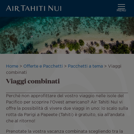
MENU
Vai
al
contenuto
principale
Briciole
Home
Offerte e Pacchetti
Pacchetti a tema
Viaggi
di
combinati
Viaggi combinati
pane
Perché non approfittare del vostro viaggio nelle isole del
Pacifico per scoprire l'Ovest americano? Air Tahiti Nui vi
offre la possibilità di vivere due viaggi in uno: lo scalo sulla
rotta da Parigi a Papeete (Tahiti) è gratuito, sia all'andata
che al ritorno!
Prenotate la vostra vacanza combinata scegliendo tra la