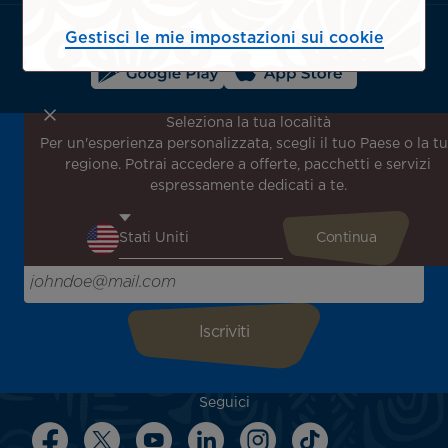
block
Gestisci le mie impostazioni sui cookie
Scarica l'app di Air Tahiti Nui:
Seleziona la tua località
Per un'esperienza personalizzata, scegli il tuo Paese o la t
Iscriviti alla nostra newsletter per ricevere le ultime
regione. Potrai accedere a offerte, pacchetti e servizi
notizie!
espressamente dedicati a te.
Ricevi per primo tutte le nostre offerte e promozioni
speciali, scopri le nostre destinazioni e trova l'ispirazione
per il tuo prossimo viaggio!
Inserisci la tua email qui
Seguici