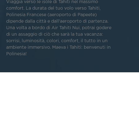
Viaggia verso le isole di Tahiti nel massimo
comfort. La durata del tuo volo verso Tahiti,
Polinesia Francese (aeroporto di Papeete)
dipende dalla città e dall'aeroporto di partenza.
Una volta a bordo di Air Tahiti Nui, potrai godere
di un assaggio di ciò che sarà la tua vacanza:
sorrisi, luminosità, colori, comfort, il tutto in un
ambiente immersivo. Maeva i Tahiti: benvenuti in
Polinesia!