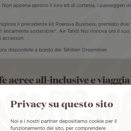
ani. Non appena aprono il loro kit di cortesia, i passeggeri
 migliora il precedente kit Poerava Business, premiato du
Kit eticamente sostenibile". Air Tahiti Nui rinnova ora il s
i accessori.
 ora disponibile a bordo dei Tahitian Dreamliner.
ffe aeree all-inclusive e viag
Privacy su questo sito
A
Noi e i nostri partner depositiamo cookie per il
funzionamento del sito, per comprendere