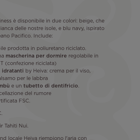
iness è disponibile in due colori: beige, che
anca delle nostre isole, e blu navy, ispirato
ano Pacifico. Include:
bile prodotta in poliuretano riciclato.
na
mascherina per dormire
regolabile in
 (confezione riciclata)
 idratanti
by Heiva: crema per il viso,
alsamo per le labbra
ambù
e un
tubetto di dentifricio
.
cellazione del rumore
tificata FSC.
C.
r Tahiti Nui.
rand locale Heiva riempiono l'aria con