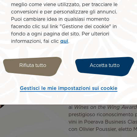
meglio come viene utilizzato, per tracciare le
conversioni e per personalizzare gli annunci.
Puoi cambiare idea in qualsiasi momento
Goditi l'eccell
facendo clic sul link "Gestione dei cookie" in
fondo a ogni pagina del sito. Per ulteriori
Business Class
informazioni, fai clic
qui
.
Check-in e bagagli prio
Rifiuta tutto
Accetta tutto
2 bagagli registrati d
Accesso alla lounge de
Poltrona reclinabile a
Selezione di cibi e vini
Gestisci le mie impostazioni sui cookie
Air Tahiti Nui è stata nomin
ai
Wines on the Wing Awar
prestigioso riconoscimento p
vini in Poerava Business Clas
con Olivier Poussier, eletto