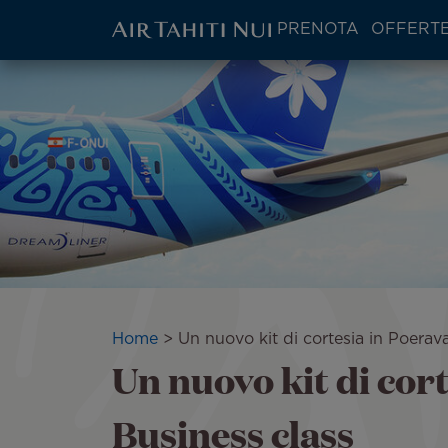
ATN:
PRENOTA
OFFERTE
Main
menu
Vai
Immagine
block
al
contenuto
principale
Briciole
Home
Un nuovo kit di cortesia in Poerav
Un nuovo kit di cor
di
pane
Business class