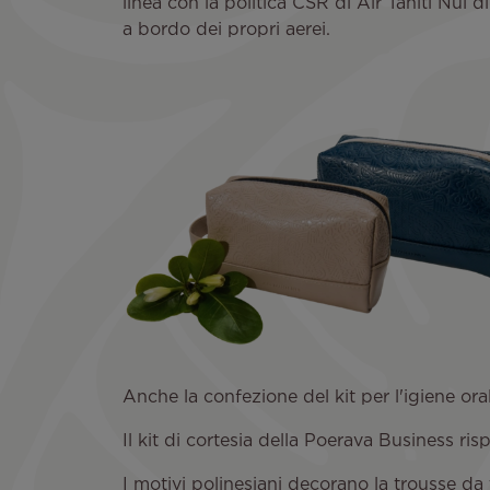
linea con la politica CSR di Air Tahiti Nui d
a bordo dei propri aerei.
Anche la confezione del kit per l'igiene oral
Il kit di cortesia della Poerava Business ri
I motivi polinesiani decorano la trousse da 