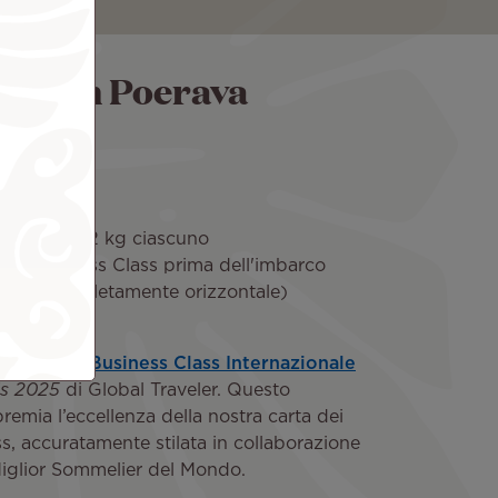
enza in Poerava
ritari
el peso di 32 kg ciascuno
lla Business Class prima dell'imbarco
 180° (completamente orizzontale)
 pregiati
ata
Miglior Business Class Internazionale
ds 2025
di Global Traveler. Questo
remia l’eccellenza della nostra carta dei
s, accuratamente stilata in collaborazione
 Miglior Sommelier del Mondo.