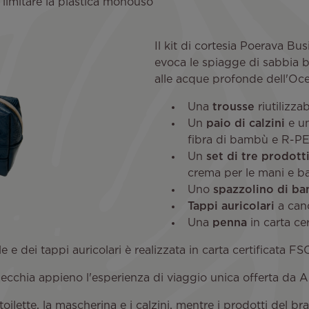
i limitare la plastica monouso
Il kit di cortesia Poerava Bus
evoca le spiagge di sabbia bi
alle acque profonde dell'Oce
Una
trousse
riutilizza
Un
paio di calzini
e u
fibra di bambù e R-PET
Un
set di tre prodotti
crema per le mani e b
Uno
spazzolino di b
Tappi auricolari
a can
Una
penna
in carta cer
e e dei tappi auricolari è realizzata in carta certificata FS
specchia appieno l'esperienza di viaggio unica offerta da Ai
toilette, la mascherina e i calzini, mentre i prodotti del b