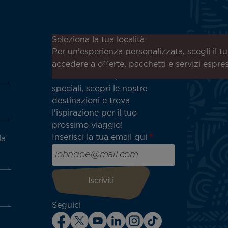
Iscriviti alla nostra newsletter
Seleziona la tua località
per ricevere le ultime notizie!
Per un'esperienza personalizzata, scegli il t
Ricevi per primo tutte le
accedere a offerte, pacchetti e servizi espre
nostre offerte e promozioni
speciali, scopri le nostre
destinazioni e trova
l'ispirazione per il tuo
prossimo viaggio!
Inserisci la tua email qui
la
Seguici