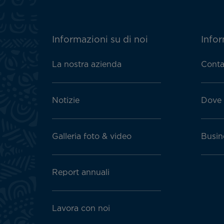
ATN:
Informazioni su di noi
Infor
Footer
menu
La nostra azienda
Conta
block
Notizie
Dove 
Galleria foto & video
Busin
Report annuali
Lavora con noi