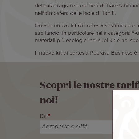
delicata fragranza dei fiori di Tiaré tahiti
nell'atmosfera delle Isole di Tahiti.
Questo nuovo kit di cortesia sostituisce e
suo lancio, in particolare nella categoria "
materiali più ecologici nei suoi kit e nei suo
Il nuovo kit di cortesia Poerava Business è
Scopri le nostre tari
noi!
Da