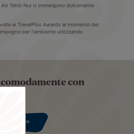
 di Air Tahiti Nui si immergono dolcemente
e volte ai TravelPlus Awards al momento del
uo impegno per l'ambiente utilizzando
gia comodamente con
Continua