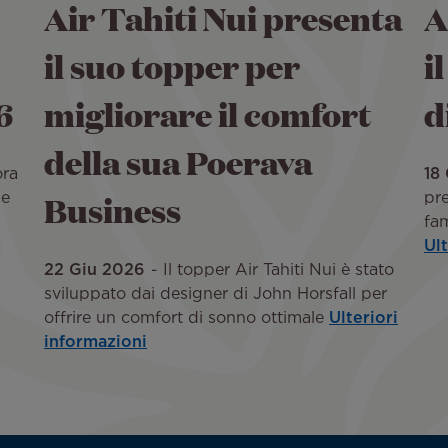
Air Tahiti Nui presenta
A
il suo topper per
i
6
migliorare il comfort
d
della sua Poerava
ora
18
Business
ne
pre
fa
Ul
22 Giu 2026
Il topper Air Tahiti Nui è stato
sviluppato dai designer di John Horsfall per
offrire un comfort di sonno ottimale
Ulteriori
informazioni