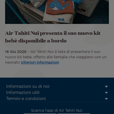
Air Tahiti Nui presenta il suo nuovo kit
bebè disponibile a bordo
18 Giu 2026
Air Tahiti Nui è lieta di presentare il suo
nuovo kit bebè, offerto alle famiglie che viaggiano con un
neonato
Ulteriori informazioni
ATN:
Informazioni su di noi
Footer
Informazioni utili
menu
Termini e condizioni
block
Scarica l'app di Air Tahiti Nui: