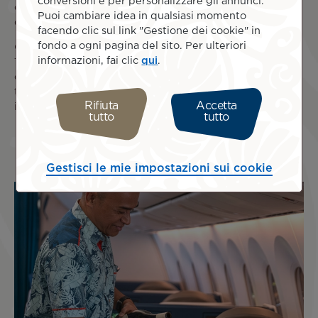
conversioni e per personalizzare gli annunci.
compagnie aeree e fornitori per tre giorni di incontri
Puoi cambiare idea in qualsiasi momento
dedicati alle principali sfide dell'industria aeronautica.
facendo clic sul link "Gestione dei cookie" in
fondo a ogni pagina del sito. Per ulteriori
Con questo titolo di FIVE STAR MAJOR AIRLINE 2026, Air
informazioni, fai clic
qui
.
Tahiti Nui ribadisce la sua ambizione: continuare a fare di
ogni volo un'autentica celebrazione della Polinesia,
tenendo alti i colori delle nostre isole sulla scena
Rifiuta
Accetta
internazionale.
tutto
tutto
Gestisci le mie impostazioni sui cookie