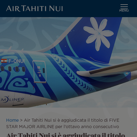
MENU
Vai
Immagine
al
contenuto
principale
Briciole
Home
Air Tahiti Nui si è aggiudicata il titolo di FIVE
di
STAR MAJOR AIRLINE per l'ottavo anno consecutivo
Air Tahiti Nui si è aggiudicata il titolo
pane