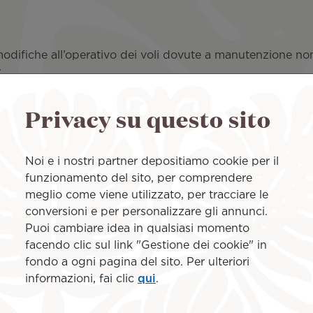
e modifiche all’operativo dei voli dovute a manutenzione no
:
, la cui partenza da Papeete era prevista per venerdì
Privacy su questo sito
ore. Partirà da Papeete con il numero di volo TN402 22 ago
revisto per 16 agosto alle 08:20.
e previsto in partenza da Los Angeles sabato 24 agost
Noi e i nostri partner depositiamo cookie per il
sto volo saranno riprotetti su altri voli operati da Air Tah
funzionamento del sito, per comprendere
meglio come viene utilizzato, per tracciare le
conversioni e per personalizzare gli annunci.
sono pregati di effettuare il check-in 3 ore prima del nuo
Puoi cambiare idea in qualsiasi momento
facendo clic sul link "Gestione dei cookie" in
 inconvenienti causati da queste modifiche ai voli.
fondo a ogni pagina del sito. Per ulteriori
informazioni, fai clic
qui
.