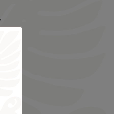
n
 23 agosto
sto alle
o
alle 23:55
iti Nui.
vo orario di