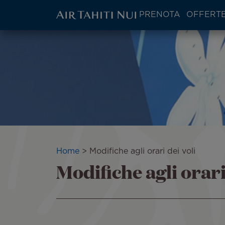
ATN:
PRENOTA
OFFERTE
Main
menu
Vai
block
al
contenuto
principale
Briciole
Home
Modifiche agli orari dei voli
Modifiche agli orari
di
pane