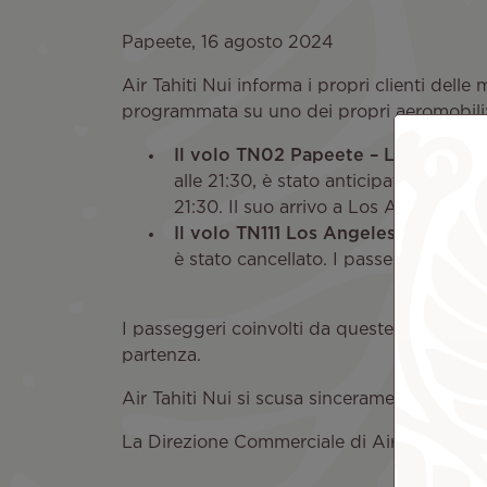
Papeete, 16 agosto 2024
Air Tahiti Nui informa i propri clienti dell
programmata su uno dei propri aeromobili
Il volo TN02 Papeete – Los Angeles
alle 21:30, è stato anticipato di 24 
21:30. Il suo arrivo a Los Angeles è p
Il volo TN111 Los Angeles - Papeet
è stato cancellato. I passeggeri di que
I passeggeri coinvolti da queste modifiche 
partenza.
Air Tahiti Nui si scusa sinceramente per gli
La Direzione Commerciale di Air Tahiti Nui