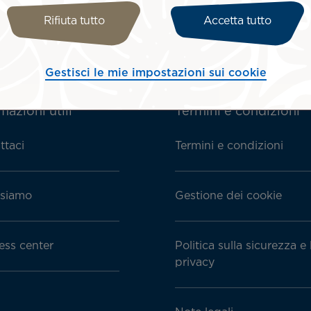
Rifiuta tutto
Accetta tutto
Gestisci le mie impostazioni sui cookie
mazioni utili
Termini e condizioni
ttaci
Termini e condizioni
siamo
Gestione dei cookie
ess center
Politica sulla sicurezza e 
privacy