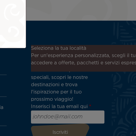
Iscriviti alla nostra newsletter
Seleziona la tua località
per ricevere le ultime notizie!
Per un'esperienza personalizzata, scegli il t
Ricevi per primo tutte le
accedere a offerte, pacchetti e servizi espre
nostre offerte e promozioni
speciali, scopri le nostre
destinazioni e trova
l'ispirazione per il tuo
prossimo viaggio!
Inserisci la tua email qui
la