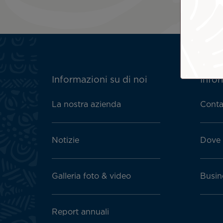
ATN:
Informazioni su di noi
Infor
Footer
menu
La nostra azienda
Conta
block
Notizie
Dove 
Galleria foto & video
Busin
Report annuali