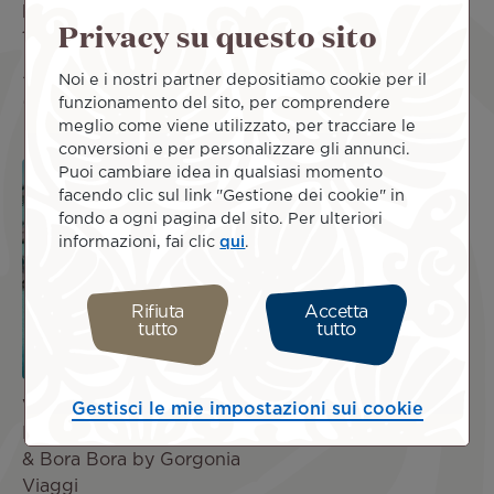
blu: Moorea & Rangiroa -
Moorea & Bora Bora - 12
Privacy su questo sito
12 giorni/9 notti
giorni/9 notti
5.055 €
tasse
5.400 €
tasse
Noi e i nostri partner depositiamo cookie per il
funzionamento del sito, per comprendere
incl.
incl.
meglio come viene utilizzato, per tracciare le
conversioni e per personalizzare gli annunci.
Image
Puoi cambiare idea in qualsiasi momento
facendo clic sul link "Gestione dei cookie" in
fondo a ogni pagina del sito. Per ulteriori
PACCHET
informazioni, fai clic
qui
.
TO
Rifiuta
Accetta
tutto
tutto
Viaggi di nozze
Gestisci le mie impostazioni sui cookie
Polinesia: Tahiti, Moorea
& Bora Bora by Gorgonia
Viaggi