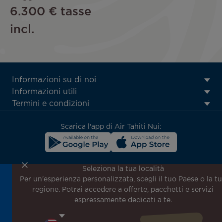
6.300 €
tasse
incl.
ATN:
Informazioni su di noi
Footer
Informazioni utili
menu
Termini e condizioni
block
Scarica l'app di Air Tahiti Nui:
Seleziona la tua località
Per un'esperienza personalizzata, scegli il tuo Paese o la t
Iscriviti alla nostra newsletter per ricevere le ultime
regione. Potrai accedere a offerte, pacchetti e servizi
notizie!
espressamente dedicati a te.
Ricevi per primo tutte le nostre offerte e promozioni
speciali, scopri le nostre destinazioni e trova l'ispirazione