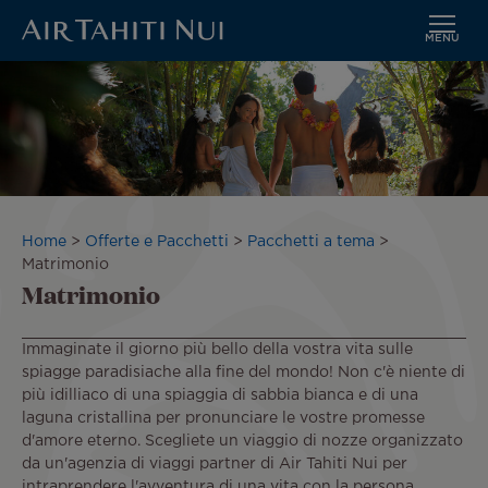
MENU
Vai
Immagine
al
contenuto
principale
Briciole
Home
Offerte e Pacchetti
Pacchetti a tema
di
Matrimonio
Matrimonio
pane
Immaginate il giorno più bello della vostra vita sulle
spiagge paradisiache alla fine del mondo! Non c'è niente di
più idilliaco di una spiaggia di sabbia bianca e di una
laguna cristallina per pronunciare le vostre promesse
d'amore eterno. Scegliete un viaggio di nozze organizzato
da un'agenzia di viaggi partner di Air Tahiti Nui per
intraprendere l'avventura di una vita con la persona