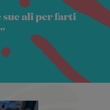
sue ali per farti
 "