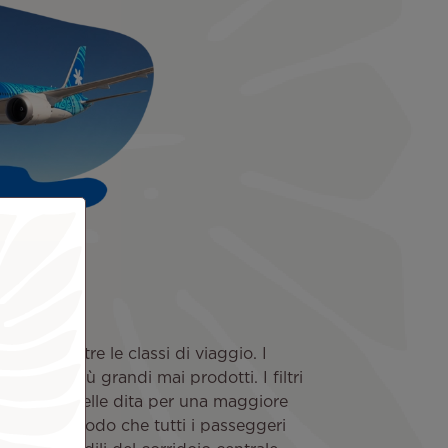
n tutte e tre le classi di viaggio. I
r sono i più grandi mai prodotti. I filtri
n la punta delle dita per una maggiore
zionati in modo che tutti i passeggeri