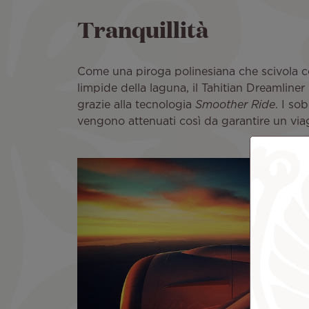
Tranquillità
Come una piroga polinesiana che scivola c
limpide della laguna, il Tahitian Dreamliner
grazie alla tecnologia
Smoother Ride
. I so
vengono attenuati così da garantire un viag