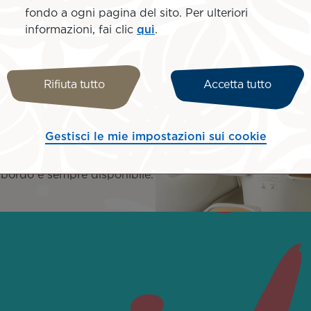
possano vedere lo skyline, an
fondo a ogni pagina del sito. Per ulteriori
informazioni, fai clic
qui
.
Rifiuta tutto
Accetta tutto
bordo, viaggiare non è mai
Gestisci le mie impostazioni sui cookie
lm, programmi televisivi,
hi sul touch screen ad alta
a bordo è sempre disponibile.