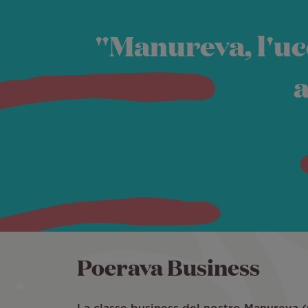
"Manureva, l'ucc
a
Poerava Business