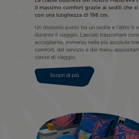
La classe business del nostro Manureva (u
il massimo comfort grazie ai sedili che si
con una lunghezza di 198 cm.
Un divisorio posto tra un sedile e l'altro t
durante il viaggio. Lasciati trasportare c
accogliente, immerso nella più assoluta tran
comfort, del servizio e dei menu apposita
classe di viaggio.
Scopri di più