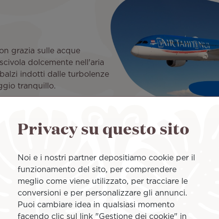
on grazia sulle acque
 scivola dolcemente nell'aria
bbalzi indotti dalle turbolenze
gio tranquillo.
Privacy su questo sito
Piacere
Noi e i nostri partner depositiamo cookie per il
funzionamento del sito, per comprendere
Goditi i panorami mozzafiato i
meglio come viene utilizzato, per tracciare le
finestrini del 787-9 Dreamline
conversioni e per personalizzare gli annunci.
elettronici si controllano co
Puoi cambiare idea in qualsiasi momento
comodità. Inoltre, sono posi
facendo clic sul link "Gestione dei cookie" in