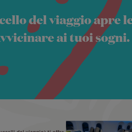
ello del viaggio apre le 
vvicinare ai tuoi sogni.