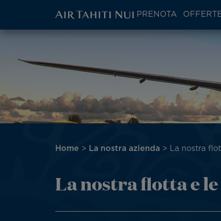
ATN:
PRENOTA
OFFERTE
Main
menu
Vai
Immagine
block
al
contenuto
principale
Briciole
Home
La nostra azienda
La nostra flot
di
pane
La nostra flotta e le