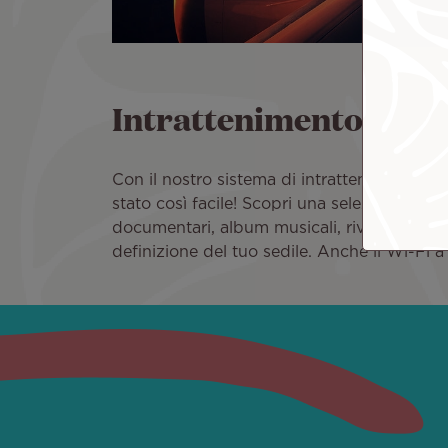
Intrattenimento
Con il nostro sistema di intrattenimento a 
stato così facile! Scopri una selezione di fi
documentari, album musicali, riviste e gioc
definizione del tuo sedile. Anche il Wi-Fi 
Immagine