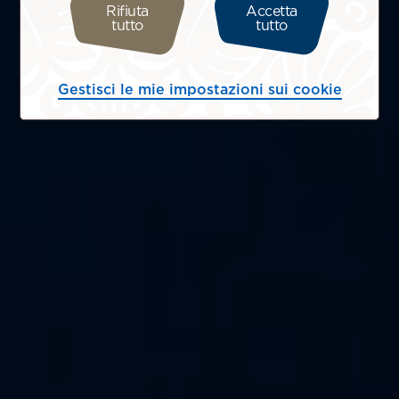
Rifiuta
Accetta
tutto
tutto
Gestisci le mie impostazioni sui cookie