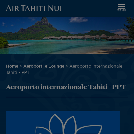
MENU
Vai
Immagine
al
contenuto
principale
Briciole
Home
Aeroporti e Lounge
Aeroporto internazionale
di
Tahiti - PPT
pane
Aeroporto internazionale Tahiti - PPT