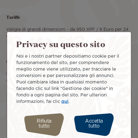
Tariffe
Valigia di grandi dimensioni - da 950 XPF / 8 Euro per 24
ore. Sono accettate le carte di credito Mastercard e Visa.
Privacy su questo sito
Noi e i nostri partner depositiamo cookie per il
Contatti
funzionamento del sito, per comprendere
meglio come viene utilizzato, per tracciare le
Per tariffe, orari o ulteriori informazioni si prega di
conversioni e per personalizzare gli annunci.
chiamare il nr +689 40 86 60 61
Puoi cambiare idea in qualsiasi momento
facendo clic sul link "Gestione dei cookie" in
fondo a ogni pagina del sito. Per ulteriori
informazioni, fai clic
qui
.
Rifiuta
Accetta
tutto
tutto