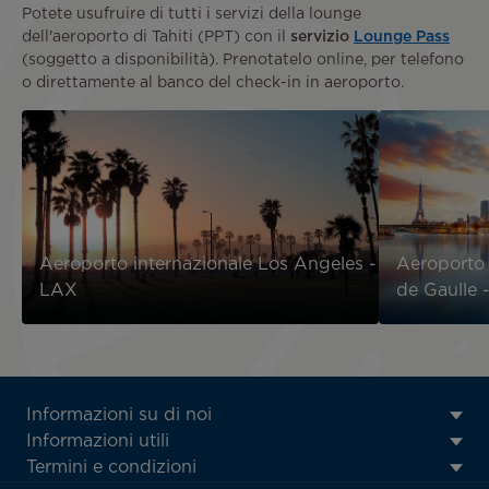
Potete usufruire di tutti i servizi della lounge
dell'aeroporto di Tahiti (PPT) con il
servizio
Lounge Pass
(soggetto a disponibilità). Prenotatelo online, per telefono
o direttamente al banco del check-in in aeroporto.
Aeroporto internazionale Los Angeles -
Aeroporto 
LAX
de Gaulle
ATN:
Informazioni su di noi
Footer
Informazioni utili
menu
Termini e condizioni
block