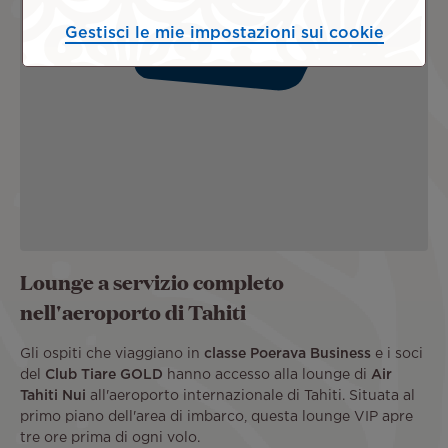
Accetta i cookie per visualizzare la mappa
Gestisci le mie impostazioni sui cookie
Accetta
Lounge a servizio completo
nell'aeroporto di Tahiti
Gli ospiti che viaggiano in
classe Poerava Business
e i soci
del
Club Tiare GOLD
hanno accesso alla lounge di
Air
Tahiti Nui
all'aeroporto internazionale di Tahiti. Situata al
primo piano dell'area di imbarco, questa lounge VIP apre
tre ore prima di ogni volo.