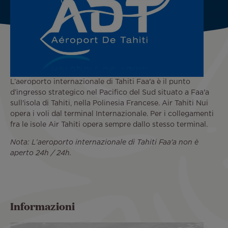
L’aeroporto internazionale di Tahiti Faa'a è il punto
d’ingresso strategico nel Pacifico del Sud situato a Faa'a
sull'isola di Tahiti, nella Polinesia Francese. Air Tahiti Nui
opera i voli dal terminal Internazionale. Per i collegamenti
fra le isole Air Tahiti opera sempre dallo stesso terminal.
Nota: L’aeroporto internazionale di Tahiti Faa'a non è
aperto 24h / 24h.​
Informazioni